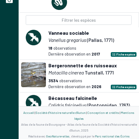
Vanneau sociable
Vanellus gregarius
(Pallas, 1771)
18
observations
Dernière observation en
2017
Fiche espèce
Bergeronnette des ruisseaux
Motacilla cinerea
Tunstall, 1771
3534
observations
Dernière observation en
2026
Fiche espèce
Bécasseau falcinelle
Calidris falcinellus
(Pontoppidan, 1763)
Accueil
|
Société d'histoire naturelle d'Autun
3
observations
|
Conception et crédits
|
Mentions
Dernière observation en
légales
2017
Fiche espèce
Atlas de la faune de Bourgogne - Atlas de la faune de la Société d'histoire naturelle
Balbuzard pêcheur
d'Autun, 2025
Réalisé avec
GeoNature-atlas
, développé par le
Parc national des Écrins
Pandion haliaetus
(Linnaeus, 1758)