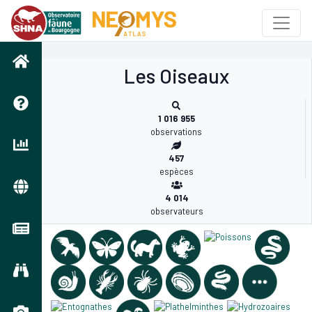
s
Les Oiseaux
1 016 955
observations
457
espèces
4 014
observateurs