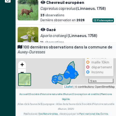
Chevreuil européen
Capreolus capreolus
(Linnaeus, 1758)
23
observations
Dernière observation en
2026
Fiche espèce
Gazé
Aporia crataegi
(Linnaeus, 1758)
14
observations
Précision
100 dernières observations dans la commune de
Dernière observation en
2025
Fiche espèce
Auxey-Duresses
maille 500m
Citron
commune
maille 10km
Gonepteryx rhamni
(Linnaeus, 1758)
+
département
14
observations
−
inconnu
Dernière observation en
2025
Fiche espèce
5 km
Mégère
Leaflet
| © contributions OpenStreetMap
Lasiommata megera
(Linnaeus, 1767)
Accueil
|
Société d'histoire naturelle d'Autun
|
Conception et crédits
|
Mentions
13
observations
légales
Dernière observation en
2025
Fiche espèce
Atlas de la faune de Bourgogne - Atlas de la faune de la Société d'histoire naturelle
d'Autun, 2025
Azuré bleu-céleste
Réalisé avec
GeoNature-atlas
, développé par le
Parc national des Écrins