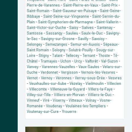
Pierre-de-Varennes
-
Saint-Pierre-en-Vaux
-
Saint-Prix
-
Saint-Romain
-
Saint-Sauveur-en-Puisaye
-
Saint-Seine-
l'Abbaye
-
Saint-Seine-sur-Vingeanne
-
Saint-Sernin-du-
Plain
-
Saint-Symphorien-de-Marmagne
-
Saint-Vallerin
-
Saint-Victor-sur-Ouche
-
Saisy
-
Salives
-
Santenay
-
Santosse
-
Sassangy
-
Saulieu
-
Saulx-le-Duc
-
Savigny-
le-Sec
-
Savigny-sur-Grosne
-
Savilly
-
Savoisy
-
Selongey
-
Semezanges
-
Semur-en-Auxois
-
Sépeaux-
Saint Romain
-
Sologny
-
Solutré-Pouilly
-
Sougy-sur-
Loire
-
Stigny
-
Talant
-
Tellecey
-
Ternant
-
Thoste
-
Til-
Châtel
-
Tramayes
-
Uchon
-
Urcy
-
Valforêt
-
Val-Suzon
-
Vanvey
-
Varennes-Vauzelles
-
Vaux-Saules
-
Velars-sur-
Ouche
-
Verdonnet
-
Vergisson
-
Vernois-lès-Vesvres
-
Vernot
-
Vernoy
-
Véronnes
-
Verrey-sous-Drée
-
Vesvres
-
Veuxhaulles-sur-Aube
-
Vézelay
-
Vieilmoulin
-
Villecien
-
Villecomte
-
Villeneuve-la-Guyard
-
Villers-la-Faye
-
Villey-sur-Tille
-
Villiers-en-Morvan
-
Villiers-le-Duc
-
Vinneuf
-
Viré
-
Viserny
-
Vitteaux
-
Volnay
-
Vosne-
Romanée
-
Voudenay
-
Voulaines-les-Templiers
-
Voutenay-sur-Cure
-
Yrouerre