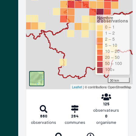
Nombre
d'observations
0 – 1
1 – 2
2 – 5
5 – 10
10 – 20
20 – 50
50 – 100
100+
30 km
Leaflet
| © contributions OpenStreetMap
125
observateurs
880
284
0
observations
communes
organisme