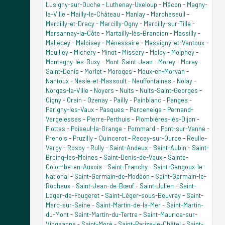
Lusigny-sur-Ouche
-
Luthenay-Uxeloup
-
Mâcon
-
Magny-
la-Ville
-
Mailly-le-Château
-
Manlay
-
Marcheseuil
-
Marcilly-et-Dracy
-
Marcilly-Ogny
-
Marcilly-sur-Tille
-
Marsannay-la-Côte
-
Martailly-lès-Brancion
-
Massilly
-
Mellecey
-
Meloisey
-
Ménessaire
-
Messigny-et-Vantoux
-
Meuilley
-
Michery
-
Minot
-
Missery
-
Moloy
-
Molphey
-
Montagny-lès-Buxy
-
Mont-Saint-Jean
-
Morey
-
Morey-
Saint-Denis
-
Morlet
-
Moroges
-
Moux-en-Morvan
-
Nantoux
-
Nesle-et-Massoult
-
Neuffontaines
-
Nolay
-
Norges-la-Ville
-
Noyers
-
Nuits
-
Nuits-Saint-Georges
-
Oigny
-
Orain
-
Ozenay
-
Pailly
-
Painblanc
-
Panges
-
Parigny-les-Vaux
-
Pasques
-
Perceneige
-
Pernand-
Vergelesses
-
Pierre-Perthuis
-
Plombières-lès-Dijon
-
Plottes
-
Poiseul-la-Grange
-
Pommard
-
Pont-sur-Vanne
-
Prenois
-
Pruzilly
-
Quincerot
-
Recey-sur-Ource
-
Reulle-
Vergy
-
Rosoy
-
Rully
-
Saint-Andeux
-
Saint-Aubin
-
Saint-
Broing-les-Moines
-
Saint-Denis-de-Vaux
-
Sainte-
Colombe-en-Auxois
-
Saint-Franchy
-
Saint-Gengoux-le-
National
-
Saint-Germain-de-Modéon
-
Saint-Germain-le-
Rocheux
-
Saint-Jean-de-Bœuf
-
Saint-Julien
-
Saint-
Léger-de-Fougeret
-
Saint-Léger-sous-Beuvray
-
Saint-
Marc-sur-Seine
-
Saint-Martin-de-la-Mer
-
Saint-Martin-
du-Mont
-
Saint-Martin-du-Tertre
-
Saint-Maurice-sur-
Vingeanne
-
Saint-Moré
-
Saint-Parize-le-Châtel
-
Saint-