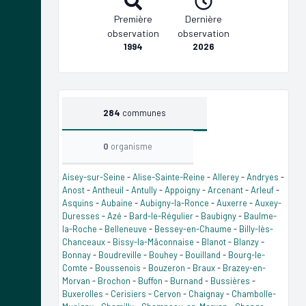
Première
Dernière
observation
observation
1994
2026
284
communes
0
organisme
Aisey-sur-Seine
-
Alise-Sainte-Reine
-
Allerey
-
Andryes
-
Anost
-
Antheuil
-
Antully
-
Appoigny
-
Arcenant
-
Arleuf
-
Asquins
-
Aubaine
-
Aubigny-la-Ronce
-
Auxerre
-
Auxey-
Duresses
-
Azé
-
Bard-le-Régulier
-
Baubigny
-
Baulme-
la-Roche
-
Belleneuve
-
Bessey-en-Chaume
-
Billy-lès-
Chanceaux
-
Bissy-la-Mâconnaise
-
Blanot
-
Blanzy
-
Bonnay
-
Boudreville
-
Bouhey
-
Bouilland
-
Bourg-le-
Comte
-
Boussenois
-
Bouzeron
-
Braux
-
Brazey-en-
Morvan
-
Brochon
-
Buffon
-
Burnand
-
Bussières
-
Buxerolles
-
Cerisiers
-
Cervon
-
Chaignay
-
Chambolle-