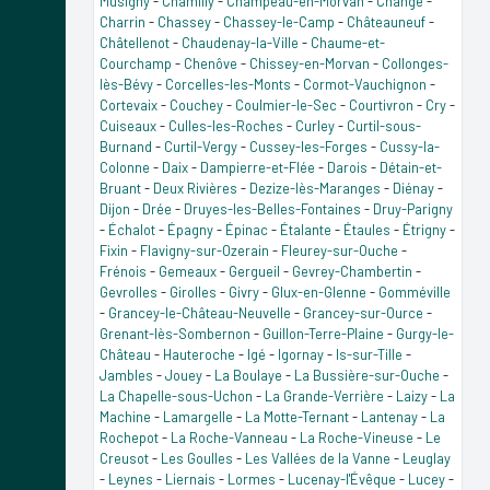
Musigny
-
Chamilly
-
Champeau-en-Morvan
-
Change
-
Charrin
-
Chassey
-
Chassey-le-Camp
-
Châteauneuf
-
Châtellenot
-
Chaudenay-la-Ville
-
Chaume-et-
Courchamp
-
Chenôve
-
Chissey-en-Morvan
-
Collonges-
lès-Bévy
-
Corcelles-les-Monts
-
Cormot-Vauchignon
-
Cortevaix
-
Couchey
-
Coulmier-le-Sec
-
Courtivron
-
Cry
-
Cuiseaux
-
Culles-les-Roches
-
Curley
-
Curtil-sous-
Burnand
-
Curtil-Vergy
-
Cussey-les-Forges
-
Cussy-la-
Colonne
-
Daix
-
Dampierre-et-Flée
-
Darois
-
Détain-et-
Bruant
-
Deux Rivières
-
Dezize-lès-Maranges
-
Diénay
-
Dijon
-
Drée
-
Druyes-les-Belles-Fontaines
-
Druy-Parigny
-
Échalot
-
Épagny
-
Épinac
-
Étalante
-
Étaules
-
Étrigny
-
Fixin
-
Flavigny-sur-Ozerain
-
Fleurey-sur-Ouche
-
Frénois
-
Gemeaux
-
Gergueil
-
Gevrey-Chambertin
-
Gevrolles
-
Girolles
-
Givry
-
Glux-en-Glenne
-
Gomméville
-
Grancey-le-Château-Neuvelle
-
Grancey-sur-Ource
-
Grenant-lès-Sombernon
-
Guillon-Terre-Plaine
-
Gurgy-le-
Château
-
Hauteroche
-
Igé
-
Igornay
-
Is-sur-Tille
-
Jambles
-
Jouey
-
La Boulaye
-
La Bussière-sur-Ouche
-
La Chapelle-sous-Uchon
-
La Grande-Verrière
-
Laizy
-
La
Machine
-
Lamargelle
-
La Motte-Ternant
-
Lantenay
-
La
Rochepot
-
La Roche-Vanneau
-
La Roche-Vineuse
-
Le
Creusot
-
Les Goulles
-
Les Vallées de la Vanne
-
Leuglay
-
Leynes
-
Liernais
-
Lormes
-
Lucenay-l'Évêque
-
Lucey
-