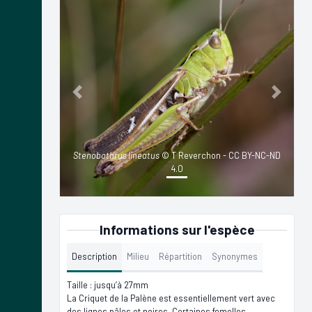
Previous
Next
Stenobothrus lineatus
© T Reverchon - CC BY-NC-ND
4.0
Informations sur l'espèce
Description
Milieu
Répartition
Synonymes
Taille : jusqu’à 27mm
La Criquet de la Palène est essentiellement vert avec
des lignes pâles et noires. Certaines femelles