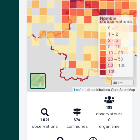
Nombre
d'observations
0 – 1
1 – 2
2 – 5
5 – 10
10 – 20
20 – 50
50 – 100
100+
30 km
Leaflet
| © contributions OpenStreetMap
199
observateurs
1 621
674
0
observations
communes
organisme