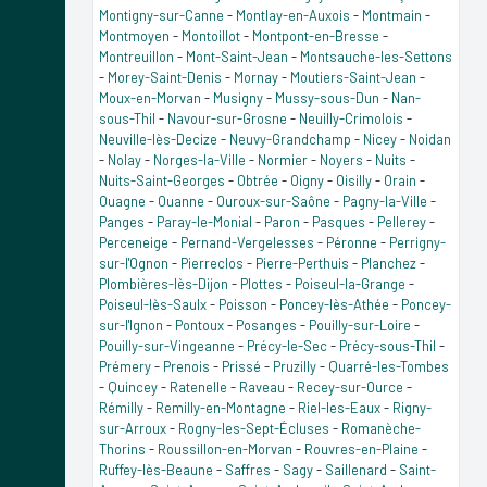
Montigny-sur-Canne
-
Montlay-en-Auxois
-
Montmain
-
Montmoyen
-
Montoillot
-
Montpont-en-Bresse
-
Montreuillon
-
Mont-Saint-Jean
-
Montsauche-les-Settons
-
Morey-Saint-Denis
-
Mornay
-
Moutiers-Saint-Jean
-
Moux-en-Morvan
-
Musigny
-
Mussy-sous-Dun
-
Nan-
sous-Thil
-
Navour-sur-Grosne
-
Neuilly-Crimolois
-
Neuville-lès-Decize
-
Neuvy-Grandchamp
-
Nicey
-
Noidan
-
Nolay
-
Norges-la-Ville
-
Normier
-
Noyers
-
Nuits
-
Nuits-Saint-Georges
-
Obtrée
-
Oigny
-
Oisilly
-
Orain
-
Ouagne
-
Ouanne
-
Ouroux-sur-Saône
-
Pagny-la-Ville
-
Panges
-
Paray-le-Monial
-
Paron
-
Pasques
-
Pellerey
-
Perceneige
-
Pernand-Vergelesses
-
Péronne
-
Perrigny-
sur-l'Ognon
-
Pierreclos
-
Pierre-Perthuis
-
Planchez
-
Plombières-lès-Dijon
-
Plottes
-
Poiseul-la-Grange
-
Poiseul-lès-Saulx
-
Poisson
-
Poncey-lès-Athée
-
Poncey-
sur-l'Ignon
-
Pontoux
-
Posanges
-
Pouilly-sur-Loire
-
Pouilly-sur-Vingeanne
-
Précy-le-Sec
-
Précy-sous-Thil
-
Prémery
-
Prenois
-
Prissé
-
Pruzilly
-
Quarré-les-Tombes
-
Quincey
-
Ratenelle
-
Raveau
-
Recey-sur-Ource
-
Rémilly
-
Remilly-en-Montagne
-
Riel-les-Eaux
-
Rigny-
sur-Arroux
-
Rogny-les-Sept-Écluses
-
Romanèche-
Thorins
-
Roussillon-en-Morvan
-
Rouvres-en-Plaine
-
Ruffey-lès-Beaune
-
Saffres
-
Sagy
-
Saillenard
-
Saint-