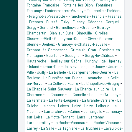
Fontaine-Française
-
Fontaine-lès-Dijon
-
Fontaines
-
Fontangy
-
Fontenay-près-Vézelay
-
Fontenelle
-
Forléans
-
Fraignot-et-Vesvrotte
-
Francheville
-
Frénois
-
Fresnes
-
Fresnes
-
Fuissé
-
Fulvy
-
Fussey
-
Gâcogne
-
Gergueil
-
Gergy
-
Gerland
-
Germolles-sur-Grosne
-
Gevrey-
Chambertin
-
Gien-sur-Cure
-
Gimouille
-
Girolles
-
Gissey-le-Vieil
-
Gissey-sur-Ouche
-
Givry
-
Glux-en-
Glenne
-
Gouloux
-
Grancey-le-Château-Neuvelle
-
Grenant-lès-Sombernon
-
Grimault
-
Gron
-
Grosbois-en-
Montagne
-
Guerfand
-
Gueugnon
-
Gurgy-le-Château
-
Hauteroche
-
Heuilley-sur-Saône
-
Hurigny
-
Igé
-
Igornay
-
Island
-
Is-sur-Tille
-
Jailly
-
Jallanges
-
Jouey
-
Joux-la-
Ville
-
Juilly
-
La Belliole
-
Labergement-lès-Seurre
-
La
Boulaye
-
La Bussière-sur-Ouche
-
Lacanche
-
La Celle-
en-Morvan
-
La Celle-sur-Loire
-
La Chapelle-de-Bragny
-
La Chapelle-Saint-Sauveur
-
La Charité-sur-Loire
-
La
Charmée
-
La Chaume
-
La Comelle
-
Lacour-d'Arcenay
-
La Fermeté
-
La Ferté-Loupière
-
La Grande-Verrière
-
La
Guiche
-
Laignes
-
Laives
-
Laizé
-
Laizy
-
Lalheue
-
La
Machine
-
Lamarche-sur-Saône
-
Lamargelle
-
Lamenay-
sur-Loire
-
La Motte-Ternant
-
Lans
-
Lantenay
-
Larochemillay
-
La Roche-Vanneau
-
La Roche-Vineuse
-
Larrey
-
La Salle
-
La Tagnière
-
La Truchère
-
Lavault-de-