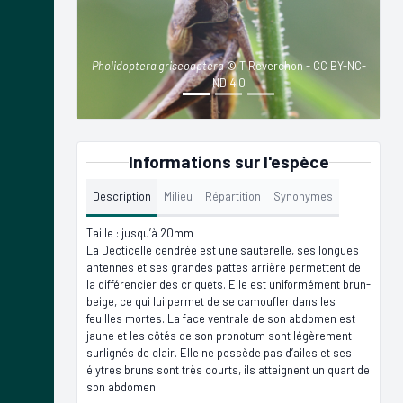
Pholidoptera griseoaptera
© T Reverchon - CC BY-NC-
ND 4.0
Informations sur l'espèce
Description
Milieu
Répartition
Synonymes
Taille : jusqu’à 20mm
La Decticelle cendrée est une sauterelle, ses longues
antennes et ses grandes pattes arrière permettent de
la différencier des criquets. Elle est uniformément brun-
beige, ce qui lui permet de se camoufler dans les
feuilles mortes. La face ventrale de son abdomen est
jaune et les côtés de son pronotum sont légèrement
surlignés de clair. Elle ne possède pas d’ailes et ses
élytres bruns sont très courts, ils atteignent un quart de
son abdomen.