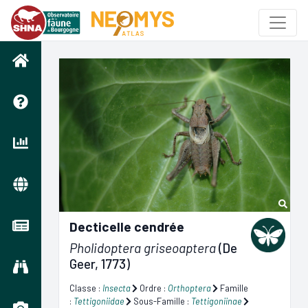
Decticelle cendrée
Pholidoptera griseoaptera
(De
Geer, 1773)
Classe :
Insecta
Ordre :
Orthoptera
Famille
:
Tettigoniidae
Sous-Famille :
Tettigoniinae