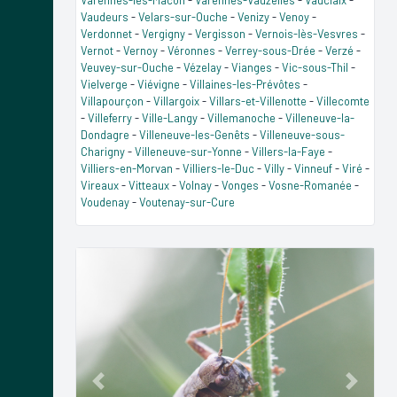
Vaudeurs
-
Velars-sur-Ouche
-
Venizy
-
Venoy
-
Verdonnet
-
Vergigny
-
Vergisson
-
Vernois-lès-Vesvres
-
Vernot
-
Vernoy
-
Véronnes
-
Verrey-sous-Drée
-
Verzé
-
Veuvey-sur-Ouche
-
Vézelay
-
Vianges
-
Vic-sous-Thil
-
Vielverge
-
Viévigne
-
Villaines-les-Prévôtes
-
Villapourçon
-
Villargoix
-
Villars-et-Villenotte
-
Villecomte
-
Villeferry
-
Ville-Langy
-
Villemanoche
-
Villeneuve-la-
Dondagre
-
Villeneuve-les-Genêts
-
Villeneuve-sous-
Charigny
-
Villeneuve-sur-Yonne
-
Villers-la-Faye
-
Villiers-en-Morvan
-
Villiers-le-Duc
-
Villy
-
Vinneuf
-
Viré
-
Vireaux
-
Vitteaux
-
Volnay
-
Vonges
-
Vosne-Romanée
-
Voudenay
-
Voutenay-sur-Cure
Previous
Next