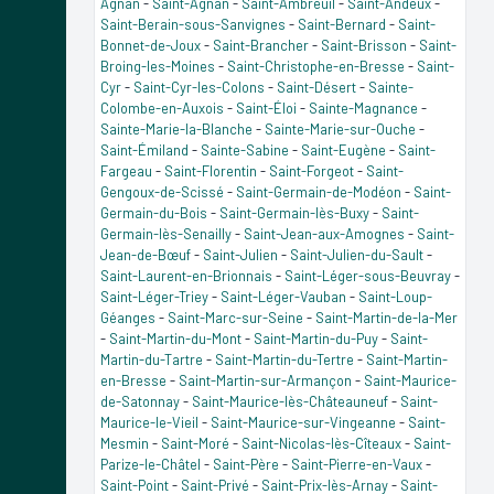
Agnan
-
Saint-Agnan
-
Saint-Ambreuil
-
Saint-Andeux
-
Saint-Berain-sous-Sanvignes
-
Saint-Bernard
-
Saint-
Bonnet-de-Joux
-
Saint-Brancher
-
Saint-Brisson
-
Saint-
Broing-les-Moines
-
Saint-Christophe-en-Bresse
-
Saint-
Cyr
-
Saint-Cyr-les-Colons
-
Saint-Désert
-
Sainte-
Colombe-en-Auxois
-
Saint-Éloi
-
Sainte-Magnance
-
Sainte-Marie-la-Blanche
-
Sainte-Marie-sur-Ouche
-
Saint-Émiland
-
Sainte-Sabine
-
Saint-Eugène
-
Saint-
Fargeau
-
Saint-Florentin
-
Saint-Forgeot
-
Saint-
Gengoux-de-Scissé
-
Saint-Germain-de-Modéon
-
Saint-
Germain-du-Bois
-
Saint-Germain-lès-Buxy
-
Saint-
Germain-lès-Senailly
-
Saint-Jean-aux-Amognes
-
Saint-
Jean-de-Bœuf
-
Saint-Julien
-
Saint-Julien-du-Sault
-
Saint-Laurent-en-Brionnais
-
Saint-Léger-sous-Beuvray
-
Saint-Léger-Triey
-
Saint-Léger-Vauban
-
Saint-Loup-
Géanges
-
Saint-Marc-sur-Seine
-
Saint-Martin-de-la-Mer
-
Saint-Martin-du-Mont
-
Saint-Martin-du-Puy
-
Saint-
Martin-du-Tartre
-
Saint-Martin-du-Tertre
-
Saint-Martin-
en-Bresse
-
Saint-Martin-sur-Armançon
-
Saint-Maurice-
de-Satonnay
-
Saint-Maurice-lès-Châteauneuf
-
Saint-
Maurice-le-Vieil
-
Saint-Maurice-sur-Vingeanne
-
Saint-
Mesmin
-
Saint-Moré
-
Saint-Nicolas-lès-Cîteaux
-
Saint-
Parize-le-Châtel
-
Saint-Père
-
Saint-Pierre-en-Vaux
-
Saint-Point
-
Saint-Privé
-
Saint-Prix-lès-Arnay
-
Saint-