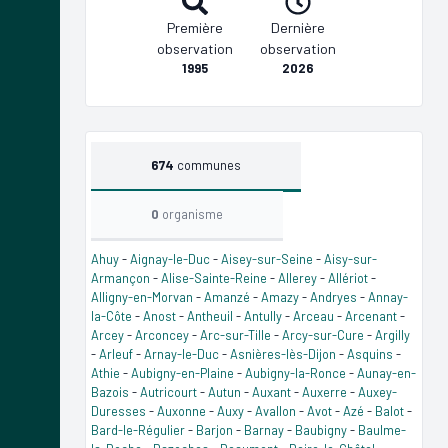
Première
Dernière
observation
observation
1995
2026
674
communes
0
organisme
Ahuy
-
Aignay-le-Duc
-
Aisey-sur-Seine
-
Aisy-sur-
Armançon
-
Alise-Sainte-Reine
-
Allerey
-
Allériot
-
Alligny-en-Morvan
-
Amanzé
-
Amazy
-
Andryes
-
Annay-
la-Côte
-
Anost
-
Antheuil
-
Antully
-
Arceau
-
Arcenant
-
Arcey
-
Arconcey
-
Arc-sur-Tille
-
Arcy-sur-Cure
-
Argilly
-
Arleuf
-
Arnay-le-Duc
-
Asnières-lès-Dijon
-
Asquins
-
Athie
-
Aubigny-en-Plaine
-
Aubigny-la-Ronce
-
Aunay-en-
Bazois
-
Autricourt
-
Autun
-
Auxant
-
Auxerre
-
Auxey-
Duresses
-
Auxonne
-
Auxy
-
Avallon
-
Avot
-
Azé
-
Balot
-
Bard-le-Régulier
-
Barjon
-
Barnay
-
Baubigny
-
Baulme-