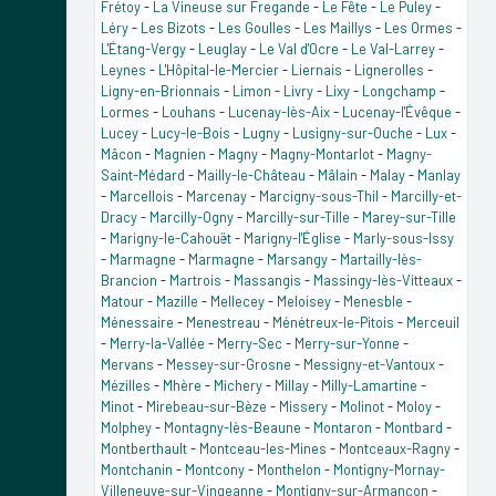
Frétoy
-
La Vineuse sur Fregande
-
Le Fête
-
Le Puley
-
Léry
-
Les Bizots
-
Les Goulles
-
Les Maillys
-
Les Ormes
-
L'Étang-Vergy
-
Leuglay
-
Le Val d'Ocre
-
Le Val-Larrey
-
Leynes
-
L'Hôpital-le-Mercier
-
Liernais
-
Lignerolles
-
Ligny-en-Brionnais
-
Limon
-
Livry
-
Lixy
-
Longchamp
-
Lormes
-
Louhans
-
Lucenay-lès-Aix
-
Lucenay-l'Évêque
-
Lucey
-
Lucy-le-Bois
-
Lugny
-
Lusigny-sur-Ouche
-
Lux
-
Mâcon
-
Magnien
-
Magny
-
Magny-Montarlot
-
Magny-
Saint-Médard
-
Mailly-le-Château
-
Mâlain
-
Malay
-
Manlay
-
Marcellois
-
Marcenay
-
Marcigny-sous-Thil
-
Marcilly-et-
Dracy
-
Marcilly-Ogny
-
Marcilly-sur-Tille
-
Marey-sur-Tille
-
Marigny-le-Cahouët
-
Marigny-l'Église
-
Marly-sous-Issy
-
Marmagne
-
Marmagne
-
Marsangy
-
Martailly-lès-
Brancion
-
Martrois
-
Massangis
-
Massingy-lès-Vitteaux
-
Matour
-
Mazille
-
Mellecey
-
Meloisey
-
Menesble
-
Ménessaire
-
Menestreau
-
Ménétreux-le-Pitois
-
Merceuil
-
Merry-la-Vallée
-
Merry-Sec
-
Merry-sur-Yonne
-
Mervans
-
Messey-sur-Grosne
-
Messigny-et-Vantoux
-
Mézilles
-
Mhère
-
Michery
-
Millay
-
Milly-Lamartine
-
Minot
-
Mirebeau-sur-Bèze
-
Missery
-
Molinot
-
Moloy
-
Molphey
-
Montagny-lès-Beaune
-
Montaron
-
Montbard
-
Montberthault
-
Montceau-les-Mines
-
Montceaux-Ragny
-
Montchanin
-
Montcony
-
Monthelon
-
Montigny-Mornay-
Villeneuve-sur-Vingeanne
-
Montigny-sur-Armançon
-