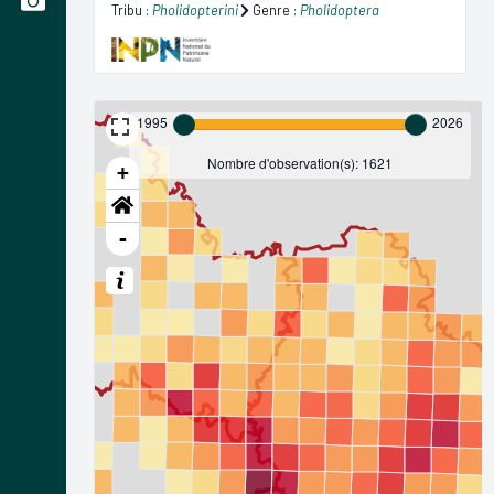
Tribu :
Pholidopterini
Genre :
Pholidoptera
1995
2026
Nombre d'observation(s): 1621
+
-