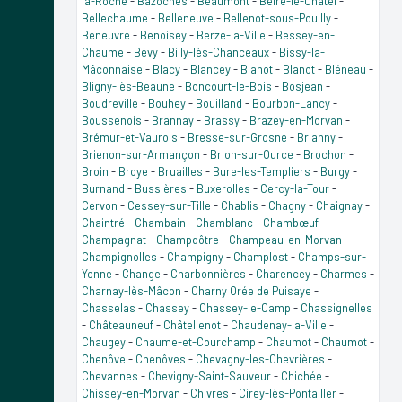
la-Roche
-
Bazoches
-
Beaumont
-
Beire-le-Châtel
-
Bellechaume
-
Belleneuve
-
Bellenot-sous-Pouilly
-
Beneuvre
-
Benoisey
-
Berzé-la-Ville
-
Bessey-en-
Chaume
-
Bévy
-
Billy-lès-Chanceaux
-
Bissy-la-
Mâconnaise
-
Blacy
-
Blancey
-
Blanot
-
Blanot
-
Bléneau
-
Bligny-lès-Beaune
-
Boncourt-le-Bois
-
Bosjean
-
Boudreville
-
Bouhey
-
Bouilland
-
Bourbon-Lancy
-
Boussenois
-
Brannay
-
Brassy
-
Brazey-en-Morvan
-
Brémur-et-Vaurois
-
Bresse-sur-Grosne
-
Brianny
-
Brienon-sur-Armançon
-
Brion-sur-Ource
-
Brochon
-
Broin
-
Broye
-
Bruailles
-
Bure-les-Templiers
-
Burgy
-
Burnand
-
Bussières
-
Buxerolles
-
Cercy-la-Tour
-
Cervon
-
Cessey-sur-Tille
-
Chablis
-
Chagny
-
Chaignay
-
Chaintré
-
Chambain
-
Chamblanc
-
Chambœuf
-
Champagnat
-
Champdôtre
-
Champeau-en-Morvan
-
Champignolles
-
Champigny
-
Champlost
-
Champs-sur-
Yonne
-
Change
-
Charbonnières
-
Charencey
-
Charmes
-
Charnay-lès-Mâcon
-
Charny Orée de Puisaye
-
Chasselas
-
Chassey
-
Chassey-le-Camp
-
Chassignelles
-
Châteauneuf
-
Châtellenot
-
Chaudenay-la-Ville
-
Chaugey
-
Chaume-et-Courchamp
-
Chaumot
-
Chaumot
-
Chenôve
-
Chenôves
-
Chevagny-les-Chevrières
-
Chevannes
-
Chevigny-Saint-Sauveur
-
Chichée
-
Chissey-en-Morvan
-
Chivres
-
Cirey-lès-Pontailler
-