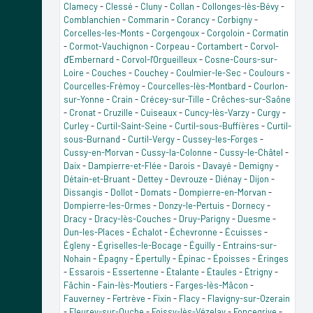
Clamecy
-
Clessé
-
Cluny
-
Collan
-
Collonges-lès-Bévy
-
Comblanchien
-
Commarin
-
Corancy
-
Corbigny
-
Corcelles-les-Monts
-
Corgengoux
-
Corgoloin
-
Cormatin
-
Cormot-Vauchignon
-
Corpeau
-
Cortambert
-
Corvol-
d'Embernard
-
Corvol-l'Orgueilleux
-
Cosne-Cours-sur-
Loire
-
Couches
-
Couchey
-
Coulmier-le-Sec
-
Coulours
-
Courcelles-Frémoy
-
Courcelles-lès-Montbard
-
Courlon-
sur-Yonne
-
Crain
-
Crécey-sur-Tille
-
Crêches-sur-Saône
-
Cronat
-
Cruzille
-
Cuiseaux
-
Cuncy-lès-Varzy
-
Curgy
-
Curley
-
Curtil-Saint-Seine
-
Curtil-sous-Buffières
-
Curtil-
sous-Burnand
-
Curtil-Vergy
-
Cussey-les-Forges
-
Cussy-en-Morvan
-
Cussy-la-Colonne
-
Cussy-le-Châtel
-
Daix
-
Dampierre-et-Flée
-
Darois
-
Davayé
-
Demigny
-
Détain-et-Bruant
-
Dettey
-
Devrouze
-
Diénay
-
Dijon
-
Dissangis
-
Dollot
-
Domats
-
Dompierre-en-Morvan
-
Dompierre-les-Ormes
-
Donzy-le-Pertuis
-
Dornecy
-
Dracy
-
Dracy-lès-Couches
-
Druy-Parigny
-
Duesme
-
Dun-les-Places
-
Échalot
-
Échevronne
-
Écuisses
-
Égleny
-
Égriselles-le-Bocage
-
Éguilly
-
Entrains-sur-
Nohain
-
Épagny
-
Épertully
-
Épinac
-
Époisses
-
Éringes
-
Essarois
-
Essertenne
-
Étalante
-
Étaules
-
Étrigny
-
Fâchin
-
Fain-lès-Moutiers
-
Farges-lès-Mâcon
-
Fauverney
-
Fertrève
-
Fixin
-
Flacy
-
Flavigny-sur-Ozerain
-
Fleurey-sur-Ouche
-
Foissy-lès-Vézelay
-
Foncegrive
-