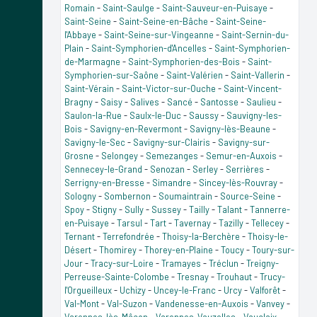
Romain
-
Saint-Saulge
-
Saint-Sauveur-en-Puisaye
-
Saint-Seine
-
Saint-Seine-en-Bâche
-
Saint-Seine-
l'Abbaye
-
Saint-Seine-sur-Vingeanne
-
Saint-Sernin-du-
Plain
-
Saint-Symphorien-d'Ancelles
-
Saint-Symphorien-
de-Marmagne
-
Saint-Symphorien-des-Bois
-
Saint-
Symphorien-sur-Saône
-
Saint-Valérien
-
Saint-Vallerin
-
Saint-Vérain
-
Saint-Victor-sur-Ouche
-
Saint-Vincent-
Bragny
-
Saisy
-
Salives
-
Sancé
-
Santosse
-
Saulieu
-
Saulon-la-Rue
-
Saulx-le-Duc
-
Saussy
-
Sauvigny-les-
Bois
-
Savigny-en-Revermont
-
Savigny-lès-Beaune
-
Savigny-le-Sec
-
Savigny-sur-Clairis
-
Savigny-sur-
Grosne
-
Selongey
-
Semezanges
-
Semur-en-Auxois
-
Sennecey-le-Grand
-
Senozan
-
Serley
-
Serrières
-
Serrigny-en-Bresse
-
Simandre
-
Sincey-lès-Rouvray
-
Sologny
-
Sombernon
-
Soumaintrain
-
Source-Seine
-
Spoy
-
Stigny
-
Sully
-
Sussey
-
Tailly
-
Talant
-
Tannerre-
en-Puisaye
-
Tarsul
-
Tart
-
Tavernay
-
Tazilly
-
Tellecey
-
Ternant
-
Terrefondrée
-
Thoisy-la-Berchère
-
Thoisy-le-
Désert
-
Thomirey
-
Thorey-en-Plaine
-
Toucy
-
Toury-sur-
Jour
-
Tracy-sur-Loire
-
Tramayes
-
Tréclun
-
Treigny-
Perreuse-Sainte-Colombe
-
Tresnay
-
Trouhaut
-
Trucy-
l'Orgueilleux
-
Uchizy
-
Uncey-le-Franc
-
Urcy
-
Valforêt
-
Val-Mont
-
Val-Suzon
-
Vandenesse-en-Auxois
-
Vanvey
-
Varennes-lès-Mâcon
-
Varennes-Vauzelles
-
Vauclaix
-