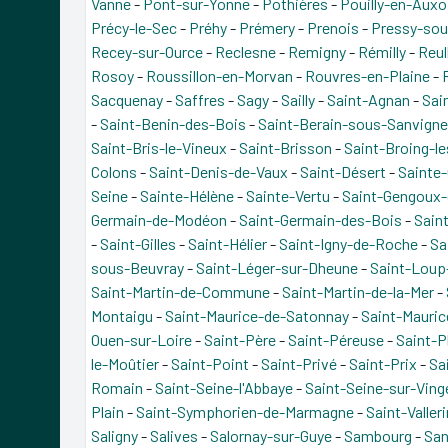
Vanne
-
Pont-sur-Yonne
-
Pothières
-
Pouilly-en-Auxo
Précy-le-Sec
-
Préhy
-
Prémery
-
Prenois
-
Pressy-sou
Recey-sur-Ource
-
Reclesne
-
Remigny
-
Rémilly
-
Reul
Rosoy
-
Roussillon-en-Morvan
-
Rouvres-en-Plaine
-
Sacquenay
-
Saffres
-
Sagy
-
Sailly
-
Saint-Agnan
-
Sai
-
Saint-Benin-des-Bois
-
Saint-Berain-sous-Sanvign
Saint-Bris-le-Vineux
-
Saint-Brisson
-
Saint-Broing-l
Colons
-
Saint-Denis-de-Vaux
-
Saint-Désert
-
Sainte-
Seine
-
Sainte-Hélène
-
Sainte-Vertu
-
Saint-Gengoux-
Germain-de-Modéon
-
Saint-Germain-des-Bois
-
Sain
-
Saint-Gilles
-
Saint-Hélier
-
Saint-Igny-de-Roche
-
Sa
sous-Beuvray
-
Saint-Léger-sur-Dheune
-
Saint-Loup
Saint-Martin-de-Commune
-
Saint-Martin-de-la-Mer
-
Montaigu
-
Saint-Maurice-de-Satonnay
-
Saint-Mauri
Ouen-sur-Loire
-
Saint-Père
-
Saint-Péreuse
-
Saint-Ph
le-Moûtier
-
Saint-Point
-
Saint-Privé
-
Saint-Prix
-
Sa
Romain
-
Saint-Seine-l'Abbaye
-
Saint-Seine-sur-Vin
Plain
-
Saint-Symphorien-de-Marmagne
-
Saint-Valleri
Saligny
-
Salives
-
Salornay-sur-Guye
-
Sambourg
-
San