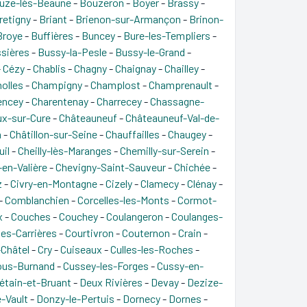
uze-lès-Beaune
-
Bouzeron
-
Boyer
-
Brassy
-
retigny
-
Briant
-
Brienon-sur-Armançon
-
Brinon-
Broye
-
Buffières
-
Buncey
-
Bure-les-Templiers
-
sières
-
Bussy-la-Pesle
-
Bussy-le-Grand
-
-
Cézy
-
Chablis
-
Chagny
-
Chaignay
-
Chailley
-
olles
-
Champigny
-
Champlost
-
Champrenault
-
encey
-
Charentenay
-
Charrecey
-
Chassagne-
ux-sur-Cure
-
Châteauneuf
-
Châteauneuf-Val-de-
n
-
Châtillon-sur-Seine
-
Chauffailles
-
Chaugey
-
il
-
Cheilly-lès-Maranges
-
Chemilly-sur-Serein
-
en-Valière
-
Chevigny-Saint-Sauveur
-
Chichée
-
z
-
Civry-en-Montagne
-
Cizely
-
Clamecy
-
Clénay
-
-
Comblanchien
-
Corcelles-les-Monts
-
Cormot-
x
-
Couches
-
Couchey
-
Coulangeron
-
Coulanges-
es-Carrières
-
Courtivron
-
Couternon
-
Crain
-
-Châtel
-
Cry
-
Cuiseaux
-
Culles-les-Roches
-
sous-Burnand
-
Cussey-les-Forges
-
Cussy-en-
étain-et-Bruant
-
Deux Rivières
-
Devay
-
Dezize-
-Vault
-
Donzy-le-Pertuis
-
Dornecy
-
Dornes
-