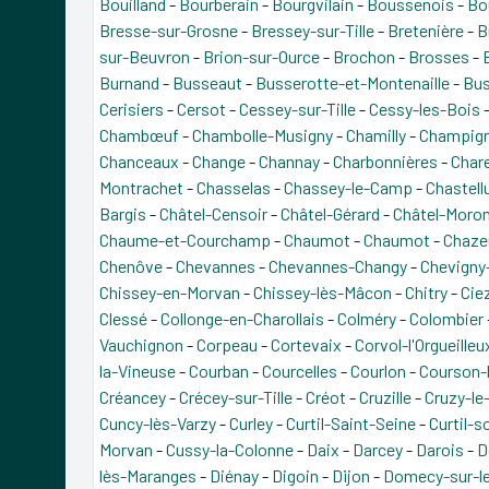
Bouilland
-
Bourberain
-
Bourgvilain
-
Boussenois
-
Bo
Bresse-sur-Grosne
-
Bressey-sur-Tille
-
Bretenière
-
B
sur-Beuvron
-
Brion-sur-Ource
-
Brochon
-
Brosses
-
Burnand
-
Busseaut
-
Busserotte-et-Montenaille
-
Bus
Cerisiers
-
Cersot
-
Cessey-sur-Tille
-
Cessy-les-Bois
Chambœuf
-
Chambolle-Musigny
-
Chamilly
-
Champign
Chanceaux
-
Change
-
Channay
-
Charbonnières
-
Char
Montrachet
-
Chasselas
-
Chassey-le-Camp
-
Chastell
Bargis
-
Châtel-Censoir
-
Châtel-Gérard
-
Châtel-Moro
Chaume-et-Courchamp
-
Chaumot
-
Chaumot
-
Chazeu
Chenôve
-
Chevannes
-
Chevannes-Changy
-
Chevigny-
Chissey-en-Morvan
-
Chissey-lès-Mâcon
-
Chitry
-
Cie
Clessé
-
Collonge-en-Charollais
-
Colméry
-
Colombier
Vauchignon
-
Corpeau
-
Cortevaix
-
Corvol-l'Orgueilleu
la-Vineuse
-
Courban
-
Courcelles
-
Courlon
-
Courson-l
Créancey
-
Crécey-sur-Tille
-
Créot
-
Cruzille
-
Cruzy-le
Cuncy-lès-Varzy
-
Curley
-
Curtil-Saint-Seine
-
Curtil-
Morvan
-
Cussy-la-Colonne
-
Daix
-
Darcey
-
Darois
-
D
lès-Maranges
-
Diénay
-
Digoin
-
Dijon
-
Domecy-sur-le