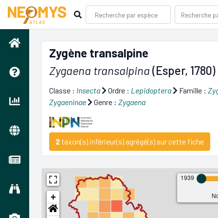
Zygène transalpine
Zygaena transalpina
(Esper, 1780)
Classe :
Insecta
Ordre :
Lepidoptera
Famille :
Zy
Zygaeninae
Genre :
Zygaena
2
taxon(s) inférieur(s) agrégé(s) sur cette fiche
1939
No
+