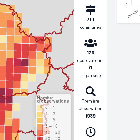
710
communes
126
observateurs
0
organisme
Nombre
d'observations
Première
0 – 1
observation
1 – 2
1939
2 – 5
5 – 10
10 – 20
20 – 50