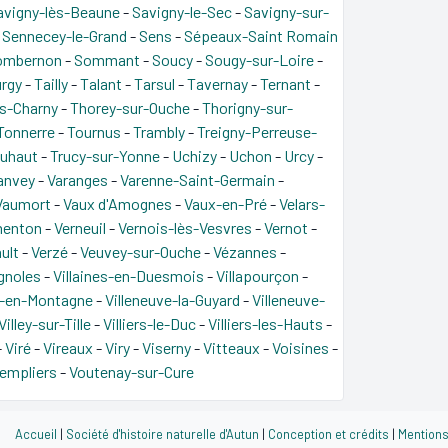
avigny-lès-Beaune
-
Savigny-le-Sec
-
Savigny-sur-
-
Sennecey-le-Grand
-
Sens
-
Sépeaux-Saint Romain
ombernon
-
Sommant
-
Soucy
-
Sougy-sur-Loire
-
rgy
-
Tailly
-
Talant
-
Tarsul
-
Tavernay
-
Ternant
-
s-Charny
-
Thorey-sur-Ouche
-
Thorigny-sur-
Tonnerre
-
Tournus
-
Trambly
-
Treigny-Perreuse-
ouhaut
-
Trucy-sur-Yonne
-
Uchizy
-
Uchon
-
Urcy
-
anvey
-
Varanges
-
Varenne-Saint-Germain
-
Vaumort
-
Vaux d'Amognes
-
Vaux-en-Pré
-
Velars-
menton
-
Verneuil
-
Vernois-lès-Vesvres
-
Vernot
-
ult
-
Verzé
-
Veuvey-sur-Ouche
-
Vézannes
-
gnoles
-
Villaines-en-Duesmois
-
Villapourçon
-
e-en-Montagne
-
Villeneuve-la-Guyard
-
Villeneuve-
Villey-sur-Tille
-
Villiers-le-Duc
-
Villiers-les-Hauts
-
-
Viré
-
Vireaux
-
Viry
-
Viserny
-
Vitteaux
-
Voisines
-
Templiers
-
Voutenay-sur-Cure
Accueil
|
Société d'histoire naturelle d'Autun
|
Conception et crédits
|
Mentions