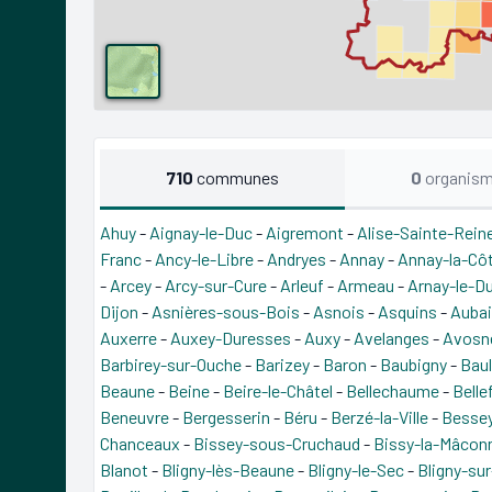
710
communes
0
organis
Ahuy
-
Aignay-le-Duc
-
Aigremont
-
Alise-Sainte-Rein
Franc
-
Ancy-le-Libre
-
Andryes
-
Annay
-
Annay-la-Cô
-
Arcey
-
Arcy-sur-Cure
-
Arleuf
-
Armeau
-
Arnay-le-D
Dijon
-
Asnières-sous-Bois
-
Asnois
-
Asquins
-
Auba
Auxerre
-
Auxey-Duresses
-
Auxy
-
Avelanges
-
Avosn
Barbirey-sur-Ouche
-
Barizey
-
Baron
-
Baubigny
-
Bau
Beaune
-
Beine
-
Beire-le-Châtel
-
Bellechaume
-
Belle
Beneuvre
-
Bergesserin
-
Béru
-
Berzé-la-Ville
-
Besse
Chanceaux
-
Bissey-sous-Cruchaud
-
Bissy-la-Mâcon
Blanot
-
Bligny-lès-Beaune
-
Bligny-le-Sec
-
Bligny-su