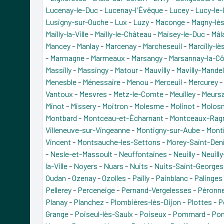
Lucenay-le-Duc
-
Lucenay-l'Évêque
-
Lucey
-
Lucy-le-
Lusigny-sur-Ouche
-
Lux
-
Luzy
-
Maconge
-
Magny-lès
Mailly-la-Ville
-
Mailly-le-Château
-
Maisey-le-Duc
-
Mâl
Mancey
-
Manlay
-
Marcenay
-
Marcheseuil
-
Marcilly-l
-
Marmagne
-
Marmeaux
-
Marsangy
-
Marsannay-la-C
Massilly
-
Massingy
-
Matour
-
Mauvilly
-
Mavilly-Mande
Menesble
-
Ménessaire
-
Menou
-
Merceuil
-
Mercurey
-
Vantoux
-
Mesvres
-
Metz-le-Comte
-
Meuilley
-
Meursa
Minot
-
Missery
-
Moitron
-
Molesme
-
Molinot
-
Molos
Montbard
-
Montceau-et-Écharnant
-
Montceaux-Rag
Villeneuve-sur-Vingeanne
-
Montigny-sur-Aube
-
Monti
Vincent
-
Montsauche-les-Settons
-
Morey-Saint-Den
-
Nesle-et-Massoult
-
Neuffontaines
-
Neuilly
-
Neuill
la-Ville
-
Noyers
-
Nuars
-
Nuits
-
Nuits-Saint-Georges
Oudan
-
Ozenay
-
Ozolles
-
Pailly
-
Painblanc
-
Palinges
Pellerey
-
Perceneige
-
Pernand-Vergelesses
-
Péronn
Planay
-
Planchez
-
Plombières-lès-Dijon
-
Plottes
-
P
Grange
-
Poiseul-lès-Saulx
-
Poiseux
-
Pommard
-
Pon