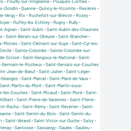
is
-
Pouilly-sur-Vingeanne
-
Pouques-Lormes
-
s-Dondin
-
Quenne
-
Quincy-le-Vicomte
-
Ravières
-
le-Vergy
-
Rix
-
Rochefort-sur-Brévon
-
Rosey
-
Royer
-
Ruffey-lès-Echirey
-
Rugny
-
Rully
-
nt-Agnan
-
Saint-Aubin
-
Saint-Aubin-des-Chaumes
es
-
Saint-Bérain-sur-Dheune
-
Saint-Brancher
-
es-Moines
-
Saint-Clément-sur-Guye
-
Saint-Cyr-les-
Cécile
-
Sainte-Colombe
-
Sainte-Colombe-sur-
de-Scissé
-
Saint-Gengoux-le-National
-
Saint-
t-Germain-le-Rocheux
-
Saint-Gervais-sur-Couches
int-Jean-de-Bœuf
-
Saint-Julien
-
Saint-Léger-
-Géanges
-
Saint-Marcel
-
Saint-Mard-de-Vaux
-
Saint-Martin-du-Mont
-
Saint-Martin-sous-
ce-lès-Couches
-
Saint-Micaud
-
Saint-Moré
-
Saint-
ilibert
-
Saint-Pierre-de-Varennes
-
Saint-Pierre-
int-Racho
-
Saint-Rémy
-
Saint-Révérien
-
Saint-
geanne
-
Saint-Sernin-du-Bois
-
Saint-Sernin-du-
n
-
Saint-Vérand
-
Saint-Victor-sur-Ouche
-
Saisy
-
tenay
-
Santosse
-
Sassangy
-
Saules
-
Saulieu
-