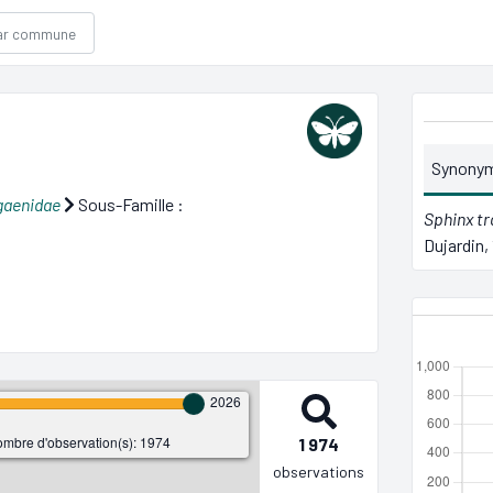
Synony
gaenidae
Sous-Famille :
Sphinx tr
Dujardin, 
2026
mbre d'observation(s): 1974
1 974
observations