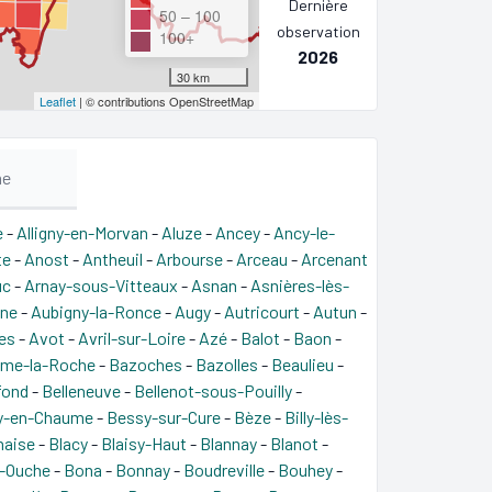
Dernière
50 – 100
observation
100+
2026
30 km
Leaflet
| © contributions OpenStreetMap
me
e
-
Alligny-en-Morvan
-
Aluze
-
Ancey
-
Ancy-le-
te
-
Anost
-
Antheuil
-
Arbourse
-
Arceau
-
Arcenant
uc
-
Arnay-sous-Vitteaux
-
Asnan
-
Asnières-lès-
ine
-
Aubigny-la-Ronce
-
Augy
-
Autricourt
-
Autun
-
es
-
Avot
-
Avril-sur-Loire
-
Azé
-
Balot
-
Baon
-
lme-la-Roche
-
Bazoches
-
Bazolles
-
Beaulieu
-
fond
-
Belleneuve
-
Bellenot-sous-Pouilly
-
y-en-Chaume
-
Bessy-sur-Cure
-
Bèze
-
Billy-lès-
naise
-
Blacy
-
Blaisy-Haut
-
Blannay
-
Blanot
-
r-Ouche
-
Bona
-
Bonnay
-
Boudreville
-
Bouhey
-