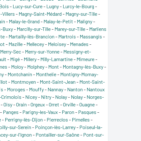
Bois
-
Lucy-sur-Cure
-
Lugny
-
Lurcy-le-Bourg
-
-Villers
-
Magny-Saint-Médard
-
Magny-sur-Tille
-
ain
-
Malay-le-Grand
-
Malay-le-Petit
-
Maligny
-
ès-Buxy
-
Marcilly-sur-Tille
-
Marey-sur-Tille
-
Marliens
ôte
-
Martailly-lès-Brancion
-
Martrois
-
Massangis
-
lot
-
Mazille
-
Mellecey
-
Meloisey
-
Menades
-
Merry-Sec
-
Merry-sur-Yonne
-
Messigny-et-
ult
-
Migé
-
Millery
-
Milly-Lamartine
-
Mimeure
-
mes
-
Moloy
-
Molphey
-
Mont
-
Montagny-lès-Buxy
-
ny
-
Montchanin
-
Monthelie
-
Montigny-Mornay-
llot
-
Montmoyen
-
Mont-Saint-Jean
-
Mont-Saint-
is
-
Moroges
-
Mouffy
-
Nannay
-
Nanton
-
Nantoux
y-Crimolois
-
Nicey
-
Nitry
-
Nolay
-
Nolay
-
Norges-
-
Oisy
-
Orain
-
Orgeux
-
Orret
-
Orville
-
Ouagne
-
-
Panges
-
Parigny-les-Vaux
-
Paron
-
Pasques
-
e
-
Perrigny-lès-Dijon
-
Pierreclos
-
Pimelles
-
oilly-sur-Serein
-
Poinçon-lès-Larrey
-
Poiseul-la-
cey-sur-l'Ignon
-
Pontailler-sur-Saône
-
Pont-sur-