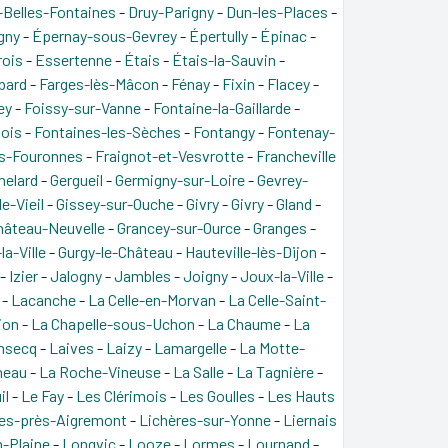
-Belles-Fontaines
-
Druy-Parigny
-
Dun-les-Places
-
gny
-
Épernay-sous-Gevrey
-
Épertully
-
Épinac
-
rois
-
Essertenne
-
Étais
-
Étais-la-Sauvin
-
bard
-
Farges-lès-Mâcon
-
Fénay
-
Fixin
-
Flacey
-
ey
-
Foissy-sur-Vanne
-
Fontaine-la-Gaillarde
-
ois
-
Fontaines-les-Sèches
-
Fontangy
-
Fontenay-
s-Fouronnes
-
Fraignot-et-Vesvrotte
-
Francheville
nelard
-
Gergueil
-
Germigny-sur-Loire
-
Gevrey-
e-Vieil
-
Gissey-sur-Ouche
-
Givry
-
Givry
-
Gland
-
hâteau-Neuvelle
-
Grancey-sur-Ource
-
Granges
-
la-Ville
-
Gurgy-le-Château
-
Hauteville-lès-Dijon
-
-
Izier
-
Jalogny
-
Jambles
-
Joigny
-
Joux-la-Ville
-
-
Lacanche
-
La Celle-en-Morvan
-
La Celle-Saint-
ion
-
La Chapelle-sous-Uchon
-
La Chaume
-
La
nsecq
-
Laives
-
Laizy
-
Lamargelle
-
La Motte-
neau
-
La Roche-Vineuse
-
La Salle
-
La Tagnière
-
il
-
Le Fay
-
Les Clérimois
-
Les Goulles
-
Les Hauts
res-près-Aigremont
-
Lichères-sur-Yonne
-
Liernais
-Plaine
-
Longvic
-
Looze
-
Lormes
-
Lournand
-