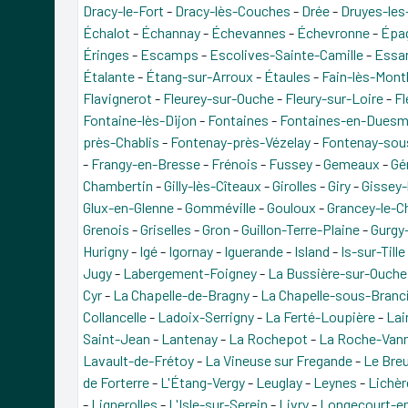
Dracy-le-Fort
-
Dracy-lès-Couches
-
Drée
-
Druyes-les
Échalot
-
Échannay
-
Échevannes
-
Échevronne
-
Épa
Éringes
-
Escamps
-
Escolives-Sainte-Camille
-
Essa
Étalante
-
Étang-sur-Arroux
-
Étaules
-
Fain-lès-Mont
Flavignerot
-
Fleurey-sur-Ouche
-
Fleury-sur-Loire
-
Fl
Fontaine-lès-Dijon
-
Fontaines
-
Fontaines-en-Duesm
près-Chablis
-
Fontenay-près-Vézelay
-
Fontenay-sou
-
Frangy-en-Bresse
-
Frénois
-
Fussey
-
Gemeaux
-
Gé
Chambertin
-
Gilly-lès-Cîteaux
-
Girolles
-
Giry
-
Gissey-l
Glux-en-Glenne
-
Gomméville
-
Gouloux
-
Grancey-le-C
Grenois
-
Griselles
-
Gron
-
Guillon-Terre-Plaine
-
Gurgy-
Hurigny
-
Igé
-
Igornay
-
Iguerande
-
Island
-
Is-sur-Tille
Jugy
-
Labergement-Foigney
-
La Bussière-sur-Ouche
Cyr
-
La Chapelle-de-Bragny
-
La Chapelle-sous-Branc
Collancelle
-
Ladoix-Serrigny
-
La Ferté-Loupière
-
Lai
Saint-Jean
-
Lantenay
-
La Rochepot
-
La Roche-Van
Lavault-de-Frétoy
-
La Vineuse sur Fregande
-
Le Breu
de Forterre
-
L'Étang-Vergy
-
Leuglay
-
Leynes
-
Lichè
-
Lignerolles
-
L'Isle-sur-Serein
-
Livry
-
Longecourt-en