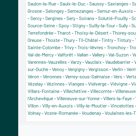
Saulon-la-Rue
-
Saulx-le-Duc
-
Saussy
-
Savianges
-
S
Grosne
-
Selongey
-
Semezanges
-
Semur-en-Auxois
-
Sercy
-
Sergines
-
Sery
-
Soirans
-
Solutré-Pouilly
-
S
Source-Seine
-
Spoy
-
Stigny
-
Suilly-la-Tour
-
Sully
-
Su
Terrefondrée
-
Tharot
-
Thoisy-le-Désert
-
Thorey-sou
Oreuse
-
Thoste
-
Thury
-
Til-Châtel
-
Tintry
-
Tintury
-
Sainte-Colombe
-
Trivy
-
Trois-Vèvres
-
Tronchoy
-
Tr
Val-de-Mercy
-
Valforêt
-
Vallan
-
Vallery
-
Val-Suzon
-
V
Varennes-Vauzelles
-
Varzy
-
Vauclaix
-
Vaudebarrier
-
sur-Ouche
-
Venoy
-
Vergigny
-
Vergisson
-
Verlin
-
Ver
Véron
-
Véronnes
-
Verrey-sous-Salmaise
-
Vers
-
Verta
Vézelay
-
Vézinnes
-
Vianges
-
Vielverge
-
Viévigne
-
Vi
Villars-Fontaine
-
Villechétive
-
Villecomte
-
Villeneuv
l'Archevêque
-
Villeneuve-sur-Yonne
-
Villers-la-Faye
-
Villon
-
Villy-en-Auxois
-
Villy-le-Moutier
-
Vincelottes
Volnay
-
Vosne-Romanée
-
Voudenay
-
Voulaines-les-