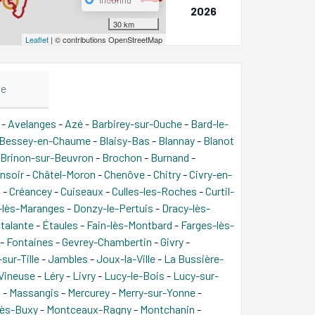
2026
30 km
Leaflet
| © contributions OpenStreetMap
me
-
Avelanges
-
Azé
-
Barbirey-sur-Ouche
-
Bard-le-
Bessey-en-Chaume
-
Blaisy-Bas
-
Blannay
-
Blanot
Brinon-sur-Beuvron
-
Brochon
-
Burnand
-
nsoir
-
Châtel-Moron
-
Chenôve
-
Chitry
-
Civry-en-
n
-
Créancey
-
Cuiseaux
-
Culles-les-Roches
-
Curtil-
-lès-Maranges
-
Donzy-le-Pertuis
-
Dracy-lès-
talante
-
Étaules
-
Fain-lès-Montbard
-
Farges-lès-
-
Fontaines
-
Gevrey-Chambertin
-
Givry
-
-sur-Tille
-
Jambles
-
Joux-la-Ville
-
La Bussière-
Vineuse
-
Léry
-
Livry
-
Lucy-le-Bois
-
Lucy-sur-
l
-
Massangis
-
Mercurey
-
Merry-sur-Yonne
-
lès-Buxy
-
Montceaux-Ragny
-
Montchanin
-