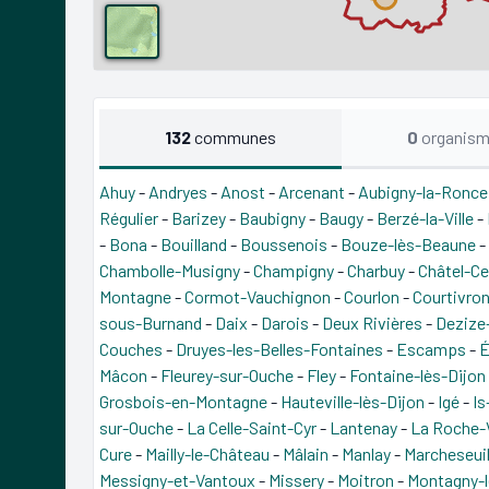
132
communes
0
organis
Ahuy
-
Andryes
-
Anost
-
Arcenant
-
Aubigny-la-Ronce
Régulier
-
Barizey
-
Baubigny
-
Baugy
-
Berzé-la-Ville
-
-
Bona
-
Bouilland
-
Boussenois
-
Bouze-lès-Beaune
-
Chambolle-Musigny
-
Champigny
-
Charbuy
-
Châtel-Ce
Montagne
-
Cormot-Vauchignon
-
Courlon
-
Courtivro
sous-Burnand
-
Daix
-
Darois
-
Deux Rivières
-
Dezize
Couches
-
Druyes-les-Belles-Fontaines
-
Escamps
-
É
Mâcon
-
Fleurey-sur-Ouche
-
Fley
-
Fontaine-lès-Dijon
Grosbois-en-Montagne
-
Hauteville-lès-Dijon
-
Igé
-
Is
sur-Ouche
-
La Celle-Saint-Cyr
-
Lantenay
-
La Roche-
Cure
-
Mailly-le-Château
-
Mâlain
-
Manlay
-
Marcheseui
Messigny-et-Vantoux
-
Missery
-
Moitron
-
Montagny-