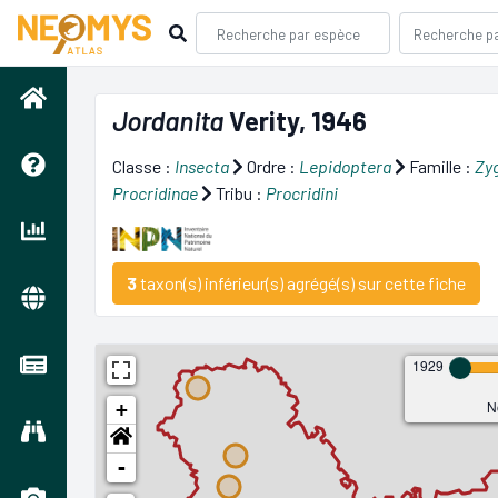
Jordanita
Verity, 1946
Classe :
Insecta
Ordre :
Lepidoptera
Famille :
Zy
Procridinae
Tribu :
Procridini
3
taxon(s) inférieur(s) agrégé(s) sur cette fiche
1929
N
+
-