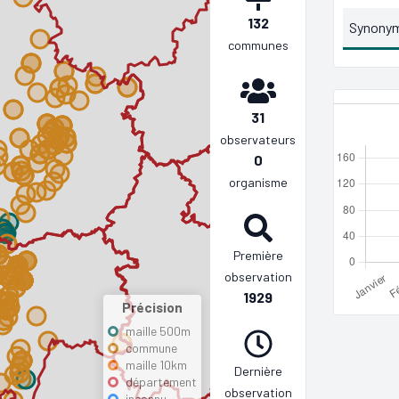
132
Synony
communes
31
observateurs
0
organisme
Première
observation
1929
Précision
maille 500m
commune
maille 10km
Dernière
département
observation
inconnu