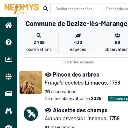
Commune de Dezize-lès-Marange
2 769
430
96
observations
espèces
observateur
Pinson des arbres
Fringilla coelebs
Linnaeus, 1758
70
observations
Dernière observation en
2025
Fiche e
Alouette des champs
Alauda arvensis
Linnaeus, 1758
61
observations