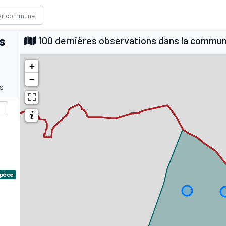
s
100 dernières observations dans la commu
+
−
s
spèce