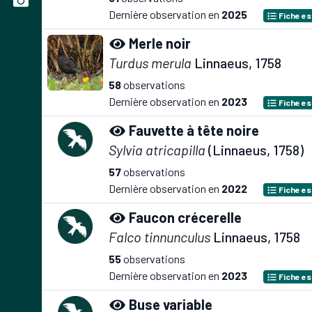
Dernière observation en
2025
Fiche e
Merle noir
Turdus merula
Linnaeus, 1758
58
observations
Dernière observation en
2023
Fiche e
Fauvette à tête noire
Sylvia atricapilla
(Linnaeus, 1758)
57
observations
Dernière observation en
2022
Fiche e
Faucon crécerelle
Falco tinnunculus
Linnaeus, 1758
55
observations
Dernière observation en
2023
Fiche e
Buse variable