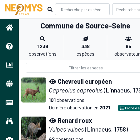
Commune de Source-Seine
1 236
338
65
observations
espèces
observateur
Chevreuil européen
Capreolus capreolus
(Linnaeus, 17
101
observations
Dernière observation en
2021
Fiche e
Renard roux
Vulpes vulpes
(Linnaeus, 1758)
42
observations