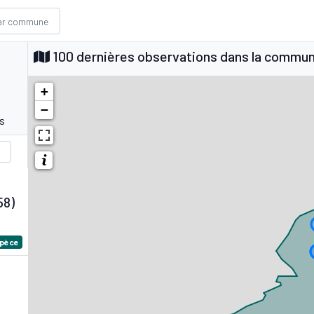
100 dernières observations dans la commu
+
−
s
58)
spèce