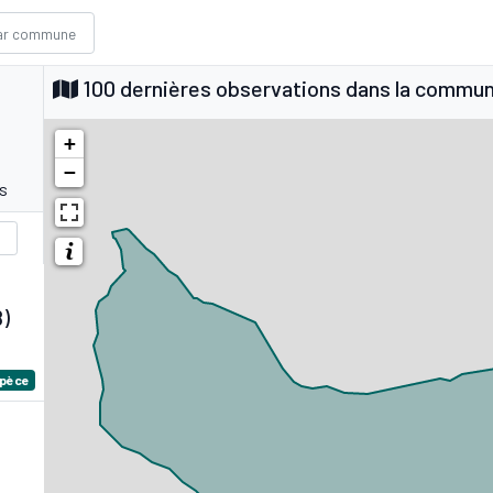
100 dernières observations dans la commu
+
−
s
8)
spèce