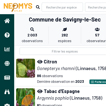
Commune de Savigny-le-Sec
2 003
282
57
observations
espèces
observateur
Citron
Gonepteryx rhamni
(Linnaeus, 175
86
observations
Dernière observation en
2023
Fiche e
Tabac d'Espagne
Argynnis paphia
(Linnaeus, 1758)
81
observations