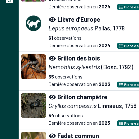
Dernière observation en
2024
Fiche e
Lièvre d'Europe
Lepus europaeus
Pallas, 1778
61
observations
Dernière observation en
2024
Fiche e
Grillon des bois
Nemobius sylvestris
(Bosc, 1792)
55
observations
Dernière observation en
2023
Fiche e
Grillon champêtre
Gryllus campestris
Linnaeus, 1758
54
observations
Dernière observation en
2023
Fiche e
Fadet commun