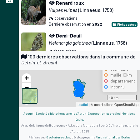
Renard roux
Vulpes vulpes
(Linnaeus, 1758)
74
observations
Dernière observation en
2022
Fiche espèce
Demi-Deuil
Melanargia galathea
(Linnaeus, 1758)
71
observations
Précision
100 dernières observations dans la commune de
Dernière observation en
2025
Fiche espèce
Détain-et-Bruant
maille 500m
Lièvre d'Europe
commune
maille 10km
Lepus europaeus
Pallas, 1778
+
département
67
observations
−
inconnu
Dernière observation en
2024
Fiche espèce
10 km
Cerf élaphe
Leaflet
| © contributions OpenStreetMap
Cervus elaphus
Linnaeus, 1758
Accueil
|
Société d'histoire naturelle d'Autun
|
Conception et crédits
|
Mentions
61
observations
légales
Dernière observation en
2023
Fiche espèce
Atlas de la faune de Bourgogne - Atlas de la faune de la Société d'histoire naturelle
d'Autun, 2025
Fadet commun
Réalisé avec
GeoNature-atlas
, développé par le
Parc national des Écrins