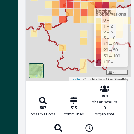
Nombre
d'observations
0 – 1
1 – 2
2 – 5
5 – 10
10 – 20
20 – 50
50 – 100
100+
30 km
Leaflet
| © contributions OpenStreetMap
149
observateurs
567
313
0
observations
communes
organisme