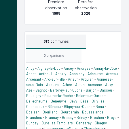
Première
Dernière
observation
observation
1905
2026
313
communes
0
organisme
Ahuy
-
Aignay-le-Duc
-
Ancey
-
Andryes
-
Annay-la-Côte
-
Anost
-
Antheuil
-
Antully
-
Appoigny
-
Arbourse
-
Arceau
-
Arcenant
-
Arc-sur-Tille
-
Arleuf
-
Arquian
-
Asnières-
sous-Bois
-
Asquins
-
Athée
-
Autun
-
Auxonne
-
Auxy
-
Azé
-
Bagnot
-
Barbirey-sur-Ouche
-
Barjon
-
Bassou
-
Baubigny
-
Baulme-la-Roche
-
Belan-sur-Ource
-
Bellechaume
-
Beneuvre
-
Bévy
-
Bèze
-
Billy-lès-
Chanceaux
-
Bléneau
-
Bligny-sur-Ouche
-
Bona
-
Bosjean
-
Bouilland
-
Bourberain
-
Bousselange
-
Branches
-
Brannay
-
Brassy
-
Brinay
-
Brochon
-
Broye
-
Buncey
-
Bure-les-Templiers
-
Censerey
-
Chagny
-
Chaignay
-
Champeau-en-Morvan
-
Champlemy
-