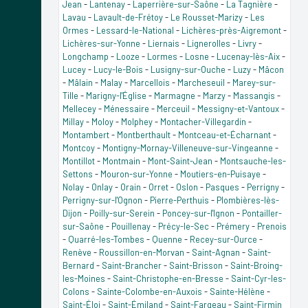
Jean
-
Lantenay
-
Laperrière-sur-Saône
-
La Tagnière
-
Lavau
-
Lavault-de-Frétoy
-
Le Rousset-Marizy
-
Les
Ormes
-
Lessard-le-National
-
Lichères-près-Aigremont
-
Lichères-sur-Yonne
-
Liernais
-
Lignerolles
-
Livry
-
Longchamp
-
Looze
-
Lormes
-
Losne
-
Lucenay-lès-Aix
-
Lucey
-
Lucy-le-Bois
-
Lusigny-sur-Ouche
-
Luzy
-
Mâcon
-
Mâlain
-
Malay
-
Marcellois
-
Marcheseuil
-
Marey-sur-
Tille
-
Marigny-l'Église
-
Marmagne
-
Marzy
-
Massangis
-
Mellecey
-
Ménessaire
-
Merceuil
-
Messigny-et-Vantoux
-
Millay
-
Moloy
-
Molphey
-
Montacher-Villegardin
-
Montambert
-
Montberthault
-
Montceau-et-Écharnant
-
Montcoy
-
Montigny-Mornay-Villeneuve-sur-Vingeanne
-
Montillot
-
Montmain
-
Mont-Saint-Jean
-
Montsauche-les-
Settons
-
Mouron-sur-Yonne
-
Moutiers-en-Puisaye
-
Nolay
-
Onlay
-
Orain
-
Orret
-
Oslon
-
Pasques
-
Perrigny
-
Perrigny-sur-l'Ognon
-
Pierre-Perthuis
-
Plombières-lès-
Dijon
-
Poilly-sur-Serein
-
Poncey-sur-l'Ignon
-
Pontailler-
sur-Saône
-
Pouillenay
-
Précy-le-Sec
-
Prémery
-
Prenois
-
Quarré-les-Tombes
-
Quenne
-
Recey-sur-Ource
-
Renève
-
Roussillon-en-Morvan
-
Saint-Agnan
-
Saint-
Bernard
-
Saint-Brancher
-
Saint-Brisson
-
Saint-Broing-
les-Moines
-
Saint-Christophe-en-Bresse
-
Saint-Cyr-les-
Colons
-
Sainte-Colombe-en-Auxois
-
Sainte-Hélène
-
Saint-Éloi
-
Saint-Émiland
-
Saint-Fargeau
-
Saint-Firmin