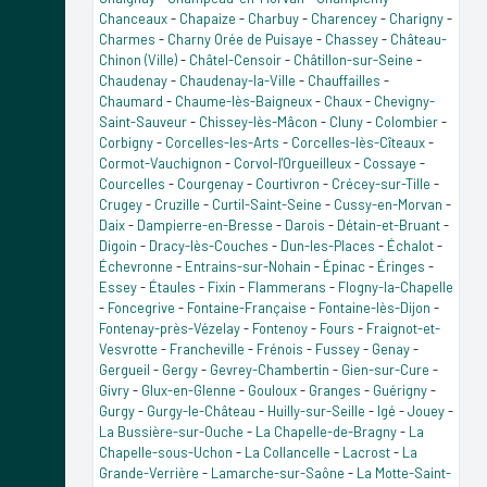
Chanceaux
-
Chapaize
-
Charbuy
-
Charencey
-
Charigny
-
Charmes
-
Charny Orée de Puisaye
-
Chassey
-
Château-
Chinon (Ville)
-
Châtel-Censoir
-
Châtillon-sur-Seine
-
Chaudenay
-
Chaudenay-la-Ville
-
Chauffailles
-
Chaumard
-
Chaume-lès-Baigneux
-
Chaux
-
Chevigny-
Saint-Sauveur
-
Chissey-lès-Mâcon
-
Cluny
-
Colombier
-
Corbigny
-
Corcelles-les-Arts
-
Corcelles-lès-Cîteaux
-
Cormot-Vauchignon
-
Corvol-l'Orgueilleux
-
Cossaye
-
Courcelles
-
Courgenay
-
Courtivron
-
Crécey-sur-Tille
-
Crugey
-
Cruzille
-
Curtil-Saint-Seine
-
Cussy-en-Morvan
-
Daix
-
Dampierre-en-Bresse
-
Darois
-
Détain-et-Bruant
-
Digoin
-
Dracy-lès-Couches
-
Dun-les-Places
-
Échalot
-
Échevronne
-
Entrains-sur-Nohain
-
Épinac
-
Éringes
-
Essey
-
Étaules
-
Fixin
-
Flammerans
-
Flogny-la-Chapelle
-
Foncegrive
-
Fontaine-Française
-
Fontaine-lès-Dijon
-
Fontenay-près-Vézelay
-
Fontenoy
-
Fours
-
Fraignot-et-
Vesvrotte
-
Francheville
-
Frénois
-
Fussey
-
Genay
-
Gergueil
-
Gergy
-
Gevrey-Chambertin
-
Gien-sur-Cure
-
Givry
-
Glux-en-Glenne
-
Gouloux
-
Granges
-
Guérigny
-
Gurgy
-
Gurgy-le-Château
-
Huilly-sur-Seille
-
Igé
-
Jouey
-
La Bussière-sur-Ouche
-
La Chapelle-de-Bragny
-
La
Chapelle-sous-Uchon
-
La Collancelle
-
Lacrost
-
La
Grande-Verrière
-
Lamarche-sur-Saône
-
La Motte-Saint-