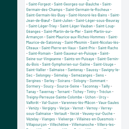
-
Saint-Forgeot
-
Saint-Georges-sur-Baulche
-
Saint-
Germain-des-Champs
-
Saint-Germain-le-Rocheux
-
Saint-Germain-lès-Buxy
-
Saint-Honoré-les-Bains
-
Saint-
Jean-de-Bœuf
-
Saint-Julien
-
Saint-Léger-sous-Beuvray
-
Saint-Léger-Triey
-
Saint-Léger-Vauban
-
Saint-Loup-
Géanges
-
Saint-Martin-de-la-Mer
-
Saint-Martin-sur-
Armançon
-
Saint-Maurice-aux-Riches-Hommes
-
Saint-
Maurice-de-Satonnay
-
Saint-Mesmin
-
Saint-Nicolas-lès-
Cîteaux
-
Saint-Pierre-en-Vaux
-
Saint-Prix
-
Saint-Racho
-
Saint-Romain
-
Saint-Sauveur-en-Puisaye
-
Saint-
Seine-sur-Vingeanne
-
Saints-en-Puisaye
-
Saint-Sernin-
du-Bois
-
Saint-Symphorien-sur-Saône
-
Saint-Usuge
-
Saint-Vallier
-
Salmaise
-
Santenay
-
Saussy
-
Savigny-le-
Sec
-
Selongey
-
Sémelay
-
Semezanges
-
Sens
-
Sergines
-
Serley
-
Soirans
-
Sologny
-
Sommant
-
Sormery
-
Soucy
-
Source-Seine
-
Taconnay
-
Tailly
-
Tanay
-
Tavernay
-
Ternant
-
Tichey
-
Tintry
-
Tréclun
-
Treigny-Perreuse-Sainte-Colombe
-
Uchon
-
Urcy
-
Valforêt
-
Val-Suzon
-
Varennes-lès-Mâcon
-
Vaux-Saules
-
Venizy
-
Vergigny
-
Verjux
-
Vernot
-
Vernoy
-
Verrey-
sous-Salmaise
-
Vertault
-
Verzé
-
Veuvey-sur-Ouche
-
Vézelay
-
Vianges
-
Vielverge
-
Villaines-en-Duesmois
-
Villapourçon
-
Villechétive
-
Villemanoche
-
Villers-les-