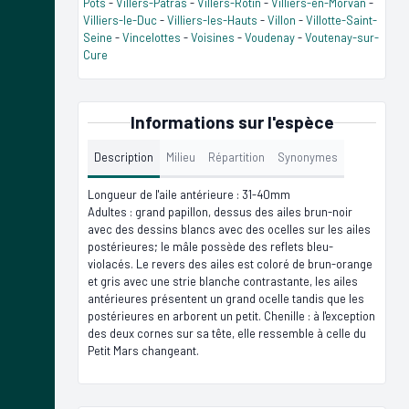
Pots
-
Villers-Patras
-
Villers-Rotin
-
Villiers-en-Morvan
-
Villiers-le-Duc
-
Villiers-les-Hauts
-
Villon
-
Villotte-Saint-
Seine
-
Vincelottes
-
Voisines
-
Voudenay
-
Voutenay-sur-
Cure
Informations sur l'espèce
Description
Milieu
Répartition
Synonymes
Longueur de l'aile antérieure : 31-40mm
Adultes : grand papillon, dessus des ailes brun-noir
avec des dessins blancs avec des ocelles sur les ailes
postérieures; le mâle possède des reflets bleu-
violacés. Le revers des ailes est coloré de brun-orange
et gris avec une strie blanche contrastante, les ailes
antérieures présentent un grand ocelle tandis que les
postérieures en arborent un petit. Chenille : à l'exception
des deux cornes sur sa tête, elle ressemble à celle du
Petit Mars changeant.