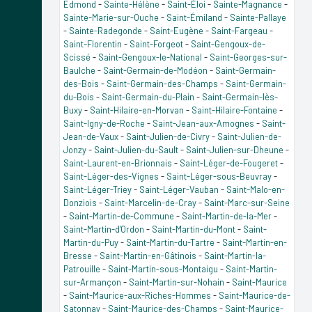
Edmond
-
Sainte-Hélène
-
Saint-Éloi
-
Sainte-Magnance
-
Sainte-Marie-sur-Ouche
-
Saint-Émiland
-
Sainte-Pallaye
-
Sainte-Radegonde
-
Saint-Eugène
-
Saint-Fargeau
-
Saint-Florentin
-
Saint-Forgeot
-
Saint-Gengoux-de-
Scissé
-
Saint-Gengoux-le-National
-
Saint-Georges-sur-
Baulche
-
Saint-Germain-de-Modéon
-
Saint-Germain-
des-Bois
-
Saint-Germain-des-Champs
-
Saint-Germain-
du-Bois
-
Saint-Germain-du-Plain
-
Saint-Germain-lès-
Buxy
-
Saint-Hilaire-en-Morvan
-
Saint-Hilaire-Fontaine
-
Saint-Igny-de-Roche
-
Saint-Jean-aux-Amognes
-
Saint-
Jean-de-Vaux
-
Saint-Julien-de-Civry
-
Saint-Julien-de-
Jonzy
-
Saint-Julien-du-Sault
-
Saint-Julien-sur-Dheune
-
Saint-Laurent-en-Brionnais
-
Saint-Léger-de-Fougeret
-
Saint-Léger-des-Vignes
-
Saint-Léger-sous-Beuvray
-
Saint-Léger-Triey
-
Saint-Léger-Vauban
-
Saint-Malo-en-
Donziois
-
Saint-Marcelin-de-Cray
-
Saint-Marc-sur-Seine
-
Saint-Martin-de-Commune
-
Saint-Martin-de-la-Mer
-
Saint-Martin-d'Ordon
-
Saint-Martin-du-Mont
-
Saint-
Martin-du-Puy
-
Saint-Martin-du-Tartre
-
Saint-Martin-en-
Bresse
-
Saint-Martin-en-Gâtinois
-
Saint-Martin-la-
Patrouille
-
Saint-Martin-sous-Montaigu
-
Saint-Martin-
sur-Armançon
-
Saint-Martin-sur-Nohain
-
Saint-Maurice
-
Saint-Maurice-aux-Riches-Hommes
-
Saint-Maurice-de-
Satonnay
-
Saint-Maurice-des-Champs
-
Saint-Maurice-