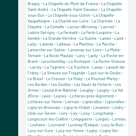
Bragny
-
La Chapelle-du-Mont-de-France
-
La Chapelle-
Saint-André
-
La Chapelle-Saint-Sauveur
-
La Chapelle-
sous-Dun
-
La Chapelle-sous-Uchon
-
La Chapelle-
Vaupelteigne
-
La Charité-sur-Loire
-
La Charmée
-
La
Clayette
-
La Comelle
-
Lacour-d'Arcenay
-
Lacrost
-
Ladoix-Serrigny
-
La Fermeté
-
La Ferté-Loupière
-
La
Genête
-
La Grande-Verrière
-
La Guiche
-
Laives
-
Laizé
-
Laizy
-
Lalande
-
Lalheue
-
La Machine
-
La Marche
-
Lamarche-sur-Saône
-
Lamenay-sur-Loire
-
La Motte-
Ternant
-
La Nocle-Maulaix
-
Lans
-
Lanty
-
La Roche-en-
Brenil
-
Larochemillay
-
La Rochepot
-
La Roche-Vineuse
-
Larrey
-
La Tagnière
-
La Truchère
-
Lavau
-
Lavault-de-
Frétoy
-
La Vineuse sur Fregande
-
Lays-sur-le-Doubs
-
Le Breuil
-
Le Creusot
-
Le Puley
-
Le Rousset-Marizy
-
Les Bordes
-
Les Goulles
-
Les Hauts de Forterre
-
Les
Ormes
-
Lessard-le-National
-
Leuglay
-
Leugny
-
Le Val
d'Ocre
-
Levis
-
Leynes
-
Lichères-près-Aigremont
-
Lichères-sur-Yonne
-
Liernais
-
Lignerolles
-
Lignorelles
-
Ligny-en-Brionnais
-
Ligny-le-Châtel
-
Limanton
-
Lindry
-
L'Isle-sur-Serein
-
Livry
-
Lixy
-
Loisy
-
Longchamp
-
Longecourt-lès-Culêtre
-
Longepierre
-
Longvic
-
Lormes
-
Louhans
-
Lournand
-
Lucenay-l'Évêque
-
Lucy-le-Bois
-
Lucy-sur-Cure
-
Lucy-sur-Yonne
-
Lugny
-
Lugny-lès-