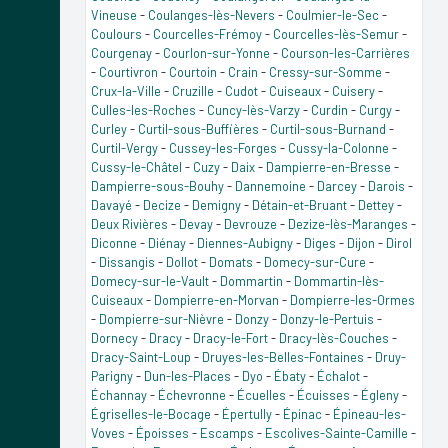
Vineuse
-
Coulanges-lès-Nevers
-
Coulmier-le-Sec
-
Coulours
-
Courcelles-Frémoy
-
Courcelles-lès-Semur
-
Courgenay
-
Courlon-sur-Yonne
-
Courson-les-Carrières
-
Courtivron
-
Courtoin
-
Crain
-
Cressy-sur-Somme
-
Crux-la-Ville
-
Cruzille
-
Cudot
-
Cuiseaux
-
Cuisery
-
Culles-les-Roches
-
Cuncy-lès-Varzy
-
Curdin
-
Curgy
-
Curley
-
Curtil-sous-Buffières
-
Curtil-sous-Burnand
-
Curtil-Vergy
-
Cussey-les-Forges
-
Cussy-la-Colonne
-
Cussy-le-Châtel
-
Cuzy
-
Daix
-
Dampierre-en-Bresse
-
Dampierre-sous-Bouhy
-
Dannemoine
-
Darcey
-
Darois
-
Davayé
-
Decize
-
Demigny
-
Détain-et-Bruant
-
Dettey
-
Deux Rivières
-
Devay
-
Devrouze
-
Dezize-lès-Maranges
-
Diconne
-
Diénay
-
Diennes-Aubigny
-
Diges
-
Dijon
-
Dirol
-
Dissangis
-
Dollot
-
Domats
-
Domecy-sur-Cure
-
Domecy-sur-le-Vault
-
Dommartin
-
Dommartin-lès-
Cuiseaux
-
Dompierre-en-Morvan
-
Dompierre-les-Ormes
-
Dompierre-sur-Nièvre
-
Donzy
-
Donzy-le-Pertuis
-
Dornecy
-
Dracy
-
Dracy-le-Fort
-
Dracy-lès-Couches
-
Dracy-Saint-Loup
-
Druyes-les-Belles-Fontaines
-
Druy-
Parigny
-
Dun-les-Places
-
Dyo
-
Ébaty
-
Échalot
-
Échannay
-
Échevronne
-
Écuelles
-
Écuisses
-
Égleny
-
Égriselles-le-Bocage
-
Épertully
-
Épinac
-
Épineau-les-
Voves
-
Époisses
-
Escamps
-
Escolives-Sainte-Camille
-