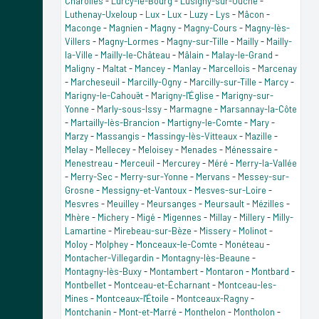
Charolles
-
Lurcy-le-Bourg
-
Lusigny-sur-Ouche
-
Luthenay-Uxeloup
-
Lux
-
Lux
-
Luzy
-
Lys
-
Mâcon
-
Maconge
-
Magnien
-
Magny
-
Magny-Cours
-
Magny-lès-
Villers
-
Magny-Lormes
-
Magny-sur-Tille
-
Mailly
-
Mailly-
la-Ville
-
Mailly-le-Château
-
Mâlain
-
Malay-le-Grand
-
Maligny
-
Maltat
-
Mancey
-
Manlay
-
Marcellois
-
Marcenay
-
Marcheseuil
-
Marcilly-Ogny
-
Marcilly-sur-Tille
-
Marcy
-
Marigny-le-Cahouët
-
Marigny-l'Église
-
Marigny-sur-
Yonne
-
Marly-sous-Issy
-
Marmagne
-
Marsannay-la-Côte
-
Martailly-lès-Brancion
-
Martigny-le-Comte
-
Mary
-
Marzy
-
Massangis
-
Massingy-lès-Vitteaux
-
Mazille
-
Melay
-
Mellecey
-
Meloisey
-
Menades
-
Ménessaire
-
Menestreau
-
Merceuil
-
Mercurey
-
Méré
-
Merry-la-Vallée
-
Merry-Sec
-
Merry-sur-Yonne
-
Mervans
-
Messey-sur-
Grosne
-
Messigny-et-Vantoux
-
Mesves-sur-Loire
-
Mesvres
-
Meuilley
-
Meursanges
-
Meursault
-
Mézilles
-
Mhère
-
Michery
-
Migé
-
Migennes
-
Millay
-
Millery
-
Milly-
Lamartine
-
Mirebeau-sur-Bèze
-
Missery
-
Molinot
-
Moloy
-
Molphey
-
Monceaux-le-Comte
-
Monéteau
-
Montacher-Villegardin
-
Montagny-lès-Beaune
-
Montagny-lès-Buxy
-
Montambert
-
Montaron
-
Montbard
-
Montbellet
-
Montceau-et-Écharnant
-
Montceau-les-
Mines
-
Montceaux-l'Étoile
-
Montceaux-Ragny
-
Montchanin
-
Mont-et-Marré
-
Monthelon
-
Montholon
-