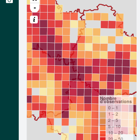
-
Nombre
d'observations
0 – 1
1 – 2
2 – 5
5 – 10
10 – 20
20 – 50