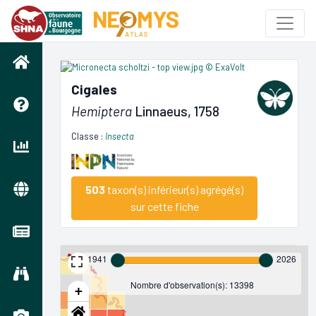
Cigales
Hemiptera
Linnaeus, 1758
Classe :
Insecta
503
taxon(s) inférieur(s) agrégé(s)
sur cette fiche
1941
2026
Nombre d'observation(s): 13398
+