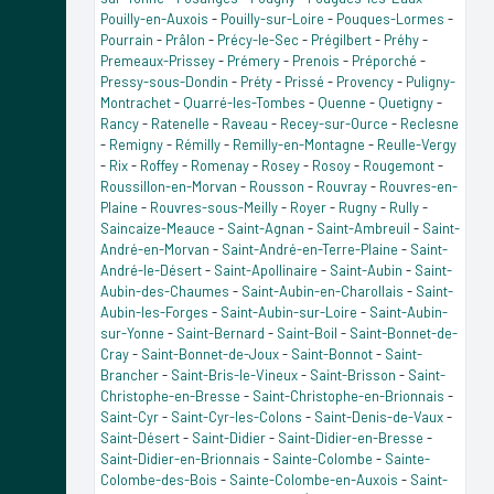
Pouilly-en-Auxois
-
Pouilly-sur-Loire
-
Pouques-Lormes
-
Pourrain
-
Prâlon
-
Précy-le-Sec
-
Prégilbert
-
Préhy
-
Premeaux-Prissey
-
Prémery
-
Prenois
-
Préporché
-
Pressy-sous-Dondin
-
Préty
-
Prissé
-
Provency
-
Puligny-
Montrachet
-
Quarré-les-Tombes
-
Quenne
-
Quetigny
-
Rancy
-
Ratenelle
-
Raveau
-
Recey-sur-Ource
-
Reclesne
-
Remigny
-
Rémilly
-
Remilly-en-Montagne
-
Reulle-Vergy
-
Rix
-
Roffey
-
Romenay
-
Rosey
-
Rosoy
-
Rougemont
-
Roussillon-en-Morvan
-
Rousson
-
Rouvray
-
Rouvres-en-
Plaine
-
Rouvres-sous-Meilly
-
Royer
-
Rugny
-
Rully
-
Saincaize-Meauce
-
Saint-Agnan
-
Saint-Ambreuil
-
Saint-
André-en-Morvan
-
Saint-André-en-Terre-Plaine
-
Saint-
André-le-Désert
-
Saint-Apollinaire
-
Saint-Aubin
-
Saint-
Aubin-des-Chaumes
-
Saint-Aubin-en-Charollais
-
Saint-
Aubin-les-Forges
-
Saint-Aubin-sur-Loire
-
Saint-Aubin-
sur-Yonne
-
Saint-Bernard
-
Saint-Boil
-
Saint-Bonnet-de-
Cray
-
Saint-Bonnet-de-Joux
-
Saint-Bonnot
-
Saint-
Brancher
-
Saint-Bris-le-Vineux
-
Saint-Brisson
-
Saint-
Christophe-en-Bresse
-
Saint-Christophe-en-Brionnais
-
Saint-Cyr
-
Saint-Cyr-les-Colons
-
Saint-Denis-de-Vaux
-
Saint-Désert
-
Saint-Didier
-
Saint-Didier-en-Bresse
-
Saint-Didier-en-Brionnais
-
Sainte-Colombe
-
Sainte-
Colombe-des-Bois
-
Sainte-Colombe-en-Auxois
-
Saint-