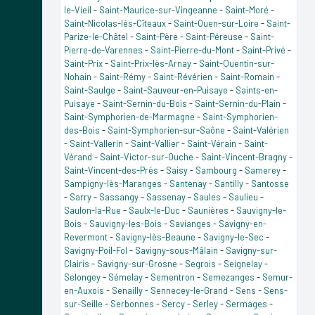
le-Vieil
-
Saint-Maurice-sur-Vingeanne
-
Saint-Moré
-
Saint-Nicolas-lès-Cîteaux
-
Saint-Ouen-sur-Loire
-
Saint-
Parize-le-Châtel
-
Saint-Père
-
Saint-Péreuse
-
Saint-
Pierre-de-Varennes
-
Saint-Pierre-du-Mont
-
Saint-Privé
-
Saint-Prix
-
Saint-Prix-lès-Arnay
-
Saint-Quentin-sur-
Nohain
-
Saint-Rémy
-
Saint-Révérien
-
Saint-Romain
-
Saint-Saulge
-
Saint-Sauveur-en-Puisaye
-
Saints-en-
Puisaye
-
Saint-Sernin-du-Bois
-
Saint-Sernin-du-Plain
-
Saint-Symphorien-de-Marmagne
-
Saint-Symphorien-
des-Bois
-
Saint-Symphorien-sur-Saône
-
Saint-Valérien
-
Saint-Vallerin
-
Saint-Vallier
-
Saint-Vérain
-
Saint-
Vérand
-
Saint-Victor-sur-Ouche
-
Saint-Vincent-Bragny
-
Saint-Vincent-des-Prés
-
Saisy
-
Sambourg
-
Samerey
-
Sampigny-lès-Maranges
-
Santenay
-
Santilly
-
Santosse
-
Sarry
-
Sassangy
-
Sassenay
-
Saules
-
Saulieu
-
Saulon-la-Rue
-
Saulx-le-Duc
-
Saunières
-
Sauvigny-le-
Bois
-
Sauvigny-les-Bois
-
Savianges
-
Savigny-en-
Revermont
-
Savigny-lès-Beaune
-
Savigny-le-Sec
-
Savigny-Poil-Fol
-
Savigny-sous-Mâlain
-
Savigny-sur-
Clairis
-
Savigny-sur-Grosne
-
Segrois
-
Seignelay
-
Selongey
-
Sémelay
-
Sementron
-
Semezanges
-
Semur-
en-Auxois
-
Senailly
-
Sennecey-le-Grand
-
Sens
-
Sens-
sur-Seille
-
Serbonnes
-
Sercy
-
Serley
-
Sermages
-