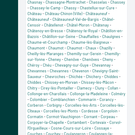
Chasnay
-
Chassagne-Montrachet
-
Chasselas
-
Chassey
-
Chassey-le-Camp
-
Chassy
-
Chastellux-sur-Cure
-
Château
-
Château-Chinon (Ville)
-
Châteauneuf
-
Châteauneuf
-
Châteauneuf-Val-de-Bargis
-
Châtel-
Censoir
-
Châtellenot
-
Châtel-Moron
-
Châtenay
-
Châtenoy-en-Bresse
-
Châtenoy-le-Royal
-
Châtillon-en-
Bazois
-
Châtillon-sur-Seine
-
Chauffailles
-
Chaulgnes
-
Chaume-et-Courchamp
-
Chaume-lès-Baigneux
-
Chaumont
-
Chaumot
-
Chaumot
-
Chaux
-
Chazilly
-
Cheilly-lès-Maranges
-
Chemilly-sur-Serein
-
Chemilly-
sur-Yonne
-
Cheney
-
Chenôve
-
Chenôves
-
Cheny
-
Chéroy
-
Chéu
-
Chevagny-sur-Guye
-
Chevannay
-
Chevannes
-
Chevannes
-
Chevenon
-
Chevigny-Saint-
Sauveur
-
Chevroches
-
Chichée
-
Chichery
-
Chiddes
-
Chiddes
-
Chissey-en-Morvan
-
Chissey-lès-Mâcon
-
Chitry
-
Cirey-lès-Pontailler
-
Clamecy
-
Cluny
-
Collan
-
Collonge-en-Charollais
-
Collonge-la-Madeleine
-
Colméry
-
Colombier
-
Comblanchien
-
Commarin
-
Corancy
-
Corberon
-
Corbigny
-
Corcelles-les-Arts
-
Corcelles-lès-
Cîteaux
-
Corcelles-les-Monts
-
Cordesse
-
Corgoloin
-
Cormatin
-
Cormot-Vauchignon
-
Cornant
-
Corpeau
-
Corpoyer-la-Chapelle
-
Cortambert
-
Cortevaix
-
Corvol-
l'Orgueilleux
-
Cosne-Cours-sur-Loire
-
Cossaye
-
Couches
-
Couchey
-
Coulangeron
-
Coulanges-la-