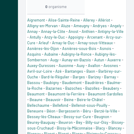
0
organisme
Aigremont
-
Alise-Sainte-Reine
-
Allerey
-
Allériot
-
Alligny-en-Morvan
-
Aluze
-
Ameugny
-
Andryes
-
Angely
-
Annay
-
Annay-la-Côte
-
Anost
-
Anthien
-
Antigny-la-Ville
-
Antully
-
Anzy-le-Duc
-
Appoigny
-
Arcenant
-
Arcy-sur-
Cure
-
Arleuf
-
Arnay-le-Duc
-
Arnay-sous-Vitteaux
-
Asnières-lès-Dijon
-
Asnières-sous-Bois
-
Asnois
-
Asquins
-
Aubaine
-
Aubigny-la-Ronce
-
Aubigny-lès-
Sombernon
-
Augy
-
Aunay-en-Bazois
-
Autun
-
Auxerre
-
Auxey-Duresses
-
Auxonne
-
Auxy
-
Avallon
-
Avosnes
-
Avril-sur-Loire
-
Azé
-
Bantanges
-
Baon
-
Barbirey-sur-
Ouche
-
Bard-le-Régulier
-
Barges
-
Barizey
-
Barnay
-
Bassou
-
Baubigny
-
Baudemont
-
Baudrières
-
Baulme-
la-Roche
-
Bazarnes
-
Bazoches
-
Bazolles
-
Beaubery
-
Beaumont
-
Beaumont-la-Ferrière
-
Beaumont-Sardolles
-
Beaune
-
Beauvoir
-
Beine
-
Beire-le-Châtel
-
Bellechaume
-
Bellefond
-
Bellenot-sous-Pouilly
-
Beneuvre
-
Béon
-
Bergesserin
-
Béru
-
Berzé-la-Ville
-
Bessey-lès-Cîteaux
-
Bessy-sur-Cure
-
Beugnon
-
Beurey-Bauguay
-
Beuvron
-
Bey
-
Billy-sur-Oisy
-
Bissey-
sous-Cruchaud
-
Bissy-la-Mâconnaise
-
Blacy
-
Blancey
-
Blannay
-
Blanot
-
Blanot
-
Blanzy
-
Bleigny-le-Carreau
-