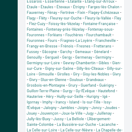
Essarois
-
Essertenne
-
Étalante
-
Étang-sur-Arroux
-
Étaule
-
Étaules
-
Étevaux
-
Étrigny
-
Farges-lès-Chalon
-
Fauverney
-
Fénay
-
Fertrève
-
Fixin
-
Flagey-Echézeaux
-
Flagy
-
Fléty
-
Fleurey-sur-Ouche
-
Fleury-la-Vallée
-
Fley
-
Flez-Cuzy
-
Foissy-lès-Vézelay
-
Fontaine-Française
-
Fontaines
-
Fontenay-près-Vézelay
-
Fontenay-sous-
Fouronnes
-
Forléans
-
Fouchères
-
Fourchambault
-
Fouronnes
-
Fours
-
Fragnes-La Loyère
-
Francheville
-
Frangy-en-Bresse
-
Frénois
-
Fresnes
-
Fretterans
-
Fussey
-
Gâcogne
-
Garchy
-
Gemeaux
-
Génelard
-
Genouilly
-
Gergueil
-
Gergy
-
Germenay
-
Germigny
-
Germigny-sur-Loire
-
Gevrey-Chambertin
-
Gibles
-
Gien-
sur-Cure
-
Gigny-sur-Saône
-
Gilly-lès-Cîteaux
-
Gilly-sur-
Loire
-
Gimouille
-
Girolles
-
Giry
-
Gisy-les-Nobles
-
Givry
-
Givry
-
Glux-en-Glenne
-
Gouloux
-
Grandvaux
-
Grosbois-en-Montagne
-
Grury
-
Guerfand
-
Guérigny
-
Guillon-Terre-Plaine
-
Gurgy
-
Gy-l'Évêque
-
Hautefond
-
Hauterive
-
Héry
-
Huilly-sur-Seille
-
Hurigny
-
Igé
-
Igornay
-
Imphy
-
Irancy
-
Island
-
Is-sur-Tille
-
Issy-
l'Évêque
-
Jalogny
-
Jambles
-
Joigny
-
Joncy
-
Joudes
-
Jouey
-
Jouvençon
-
Joux-la-Ville
-
Jugy
-
Juillenay
-
Jully-lès-Buxy
-
Jussy
-
La Belliole
-
L'Abergement-
Sainte-Colombe
-
La Bussière-sur-Ouche
-
Lacanche
-
La Celle-sur-Loire
-
La Celle-sur-Nièvre
-
La Chapelle-de-