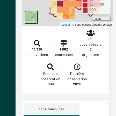
50 – 100
100+
30 km
Leaflet
| © contributions OpenStreetMap
560
observateurs
13 398
1 062
0
observations
communes
organisme
Première
Dernière
observation
observation
1941
2026
1062
communes