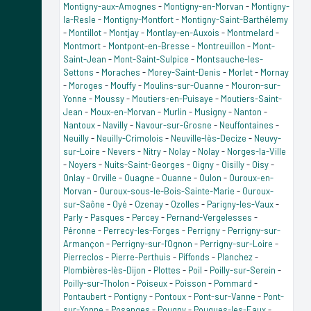
Montigny-aux-Amognes
-
Montigny-en-Morvan
-
Montigny-
la-Resle
-
Montigny-Montfort
-
Montigny-Saint-Barthélemy
-
Montillot
-
Montjay
-
Montlay-en-Auxois
-
Montmelard
-
Montmort
-
Montpont-en-Bresse
-
Montreuillon
-
Mont-
Saint-Jean
-
Mont-Saint-Sulpice
-
Montsauche-les-
Settons
-
Moraches
-
Morey-Saint-Denis
-
Morlet
-
Mornay
-
Moroges
-
Mouffy
-
Moulins-sur-Ouanne
-
Mouron-sur-
Yonne
-
Moussy
-
Moutiers-en-Puisaye
-
Moutiers-Saint-
Jean
-
Moux-en-Morvan
-
Murlin
-
Musigny
-
Nanton
-
Nantoux
-
Navilly
-
Navour-sur-Grosne
-
Neuffontaines
-
Neuilly
-
Neuilly-Crimolois
-
Neuville-lès-Decize
-
Neuvy-
sur-Loire
-
Nevers
-
Nitry
-
Nolay
-
Nolay
-
Norges-la-Ville
-
Noyers
-
Nuits-Saint-Georges
-
Oigny
-
Oisilly
-
Oisy
-
Onlay
-
Orville
-
Ouagne
-
Ouanne
-
Oulon
-
Ouroux-en-
Morvan
-
Ouroux-sous-le-Bois-Sainte-Marie
-
Ouroux-
sur-Saône
-
Oyé
-
Ozenay
-
Ozolles
-
Parigny-les-Vaux
-
Parly
-
Pasques
-
Percey
-
Pernand-Vergelesses
-
Péronne
-
Perrecy-les-Forges
-
Perrigny
-
Perrigny-sur-
Armançon
-
Perrigny-sur-l'Ognon
-
Perrigny-sur-Loire
-
Pierreclos
-
Pierre-Perthuis
-
Piffonds
-
Planchez
-
Plombières-lès-Dijon
-
Plottes
-
Poil
-
Poilly-sur-Serein
-
Poilly-sur-Tholon
-
Poiseux
-
Poisson
-
Pommard
-
Pontaubert
-
Pontigny
-
Pontoux
-
Pont-sur-Vanne
-
Pont-
sur-Yonne
-
Posanges
-
Pougny
-
Pougues-les-Eaux
-