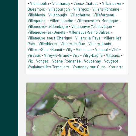
-
Vieilmoulin
-
Vielmanay
-
Vieux-Château
-
Villaines-en-
Duesmois
-
Villapourçon
-
Villargoix
-
Villars-Fontaine
-
Villeblevin
-
Villebougis
-
Villechétive
-
Villefargeau
-
Villegaudin
-
Villemanoche
-
Villeneuve-en-Montagne
-
Villeneuve-la-Dondagre
-
Villeneuve-l'Archevêque
-
Villeneuve-les-Genêts
-
Villeneuve-Saint-Salves
-
Villeneuve-sous-Charigny
-
Villers-la-Faye
-
Villers-les-
Pots
-
Villethierry
-
Villiers-le-Duc
-
Villiers-Louis
-
Villiers-Saint-Benoît
-
Villy
-
Vincelles
-
Vinneuf
-
Viré
-
Vireaux
-
Virey-le-Grand
-
Viry
-
Vitry-Laché
-
Vitteaux
-
Vix
-
Vonges
-
Vosne-Romanée
-
Voudenay
-
Vougeot
-
Voulaines-les-Templiers
-
Voutenay-sur-Cure
-
Yrouerre
Previous
Next