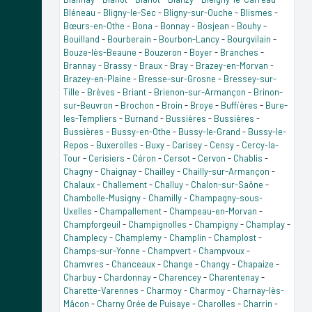
Bléneau
-
Bligny-le-Sec
-
Bligny-sur-Ouche
-
Blismes
-
Bœurs-en-Othe
-
Bona
-
Bonnay
-
Bosjean
-
Bouhy
-
Bouilland
-
Bourberain
-
Bourbon-Lancy
-
Bourgvilain
-
Bouze-lès-Beaune
-
Bouzeron
-
Boyer
-
Branches
-
Brannay
-
Brassy
-
Braux
-
Bray
-
Brazey-en-Morvan
-
Brazey-en-Plaine
-
Bresse-sur-Grosne
-
Bressey-sur-
Tille
-
Brèves
-
Briant
-
Brienon-sur-Armançon
-
Brinon-
sur-Beuvron
-
Brochon
-
Broin
-
Broye
-
Buffières
-
Bure-
les-Templiers
-
Burnand
-
Bussières
-
Bussières
-
Bussières
-
Bussy-en-Othe
-
Bussy-le-Grand
-
Bussy-le-
Repos
-
Buxerolles
-
Buxy
-
Carisey
-
Censy
-
Cercy-la-
Tour
-
Cerisiers
-
Céron
-
Cersot
-
Cervon
-
Chablis
-
Chagny
-
Chaignay
-
Chailley
-
Chailly-sur-Armançon
-
Chalaux
-
Challement
-
Challuy
-
Chalon-sur-Saône
-
Chambolle-Musigny
-
Chamilly
-
Champagny-sous-
Uxelles
-
Champallement
-
Champeau-en-Morvan
-
Champforgeuil
-
Champignolles
-
Champigny
-
Champlay
-
Champlecy
-
Champlemy
-
Champlin
-
Champlost
-
Champs-sur-Yonne
-
Champvert
-
Champvoux
-
Chamvres
-
Chanceaux
-
Change
-
Changy
-
Chapaize
-
Charbuy
-
Chardonnay
-
Charencey
-
Charentenay
-
Charette-Varennes
-
Charmoy
-
Charmoy
-
Charnay-lès-
Mâcon
-
Charny Orée de Puisaye
-
Charolles
-
Charrin
-